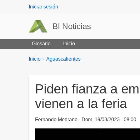
User
Iniciar sesión
menu
BI Noticias
Glosario
Inicio
Breadcrumbs
You
Inicio
Aguascalientes
are
here:
Piden fianza a e
vienen a la feria
Fernando Medrano
Dom, 19/03/2023 - 08:00