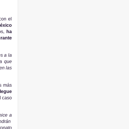
on el 
xico 
s, 
ha 
rante 
 a la 
a que 
n las 
s más 
legue 
 caso 
ice a 
drán  
onato 