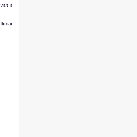
van a 
timar 