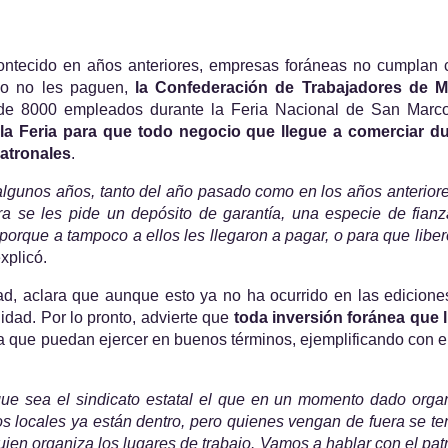
ontecido en años anteriores, empresas foráneas no cumplan c
so no les paguen, 
la Confederación de Trabajadores de Mé
 de 8000 empleados durante la Feria Nacional de San Marco
la Feria para que todo negocio que llegue a comerciar du
patronales
.
gunos años, tanto del año pasado como en los años anteriores
a se les pide un depósito de garantía, una especie de fianz
orque a tampoco a ellos les llegaron a pagar, o para que libere
explicó.
ad, aclara que aunque esto ya no ha ocurrido en las edicione
idad. Por lo pronto, advierte que 
toda inversión foránea que l
a que puedan ejercer en buenos términos, ejemplificando con el
ue sea el sindicato estatal el que en un momento dado organ
s locales ya están dentro, pero quienes vengan de fuera se ten
quien organiza los lugares de trabajo. Vamos a hablar con el patr