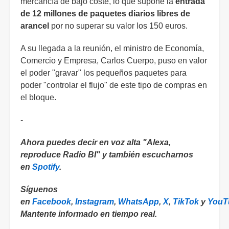
mercancía de bajo coste, lo que supone la
entrada
de 12 millones de paquetes diarios libres de
arancel
por no superar su valor los 150 euros.
A su llegada a la reunión, el ministro de Economía,
Comercio y Empresa, Carlos Cuerpo, puso en valor
el poder "gravar" los pequeños paquetes para
poder "controlar el flujo" de este tipo de compras en
el bloque.
-
Ahora puedes decir en voz alta "Alexa,
reproduce Radio BI" y también escucharnos
en
Spotify
.
Síguenos
en
Facebook
,
Instagram
,
WhatsApp
,
X
,
TikTok
y
YouT
Mantente informado en tiempo real.