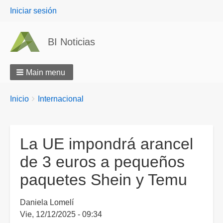
User
Iniciar sesión
menu
BI Noticias
Main menu
Breadcrumbs
You
Inicio
Internacional
are
here:
La UE impondrá arancel
de 3 euros a pequeños
paquetes Shein y Temu
Daniela Lomelí
Vie, 12/12/2025 - 09:34