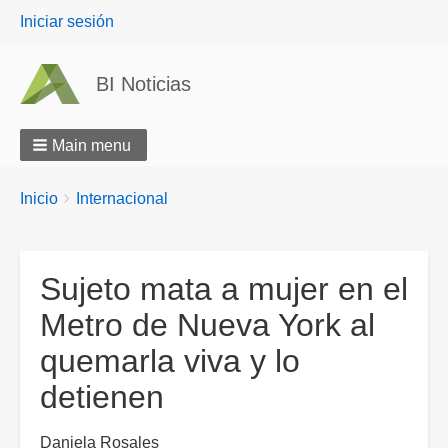
User
Iniciar sesión
menu
BI Noticias
Main menu
Breadcrumbs
You
Inicio
Internacional
are
here:
Sujeto mata a mujer en el
Metro de Nueva York al
quemarla viva y lo
detienen
Daniela Rosales