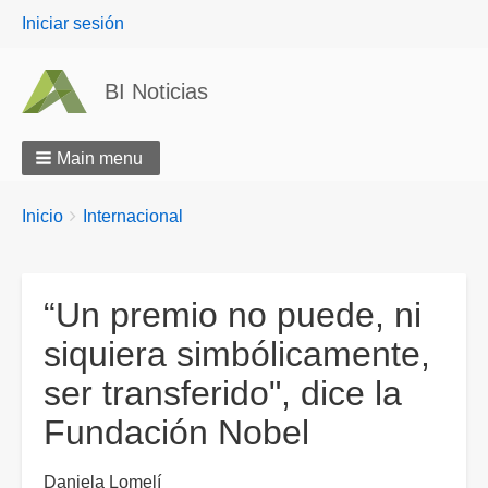
User
Iniciar sesión
menu
BI Noticias
Main menu
Breadcrumbs
You
Inicio
Internacional
are
here:
“Un premio no puede, ni
siquiera simbólicamente,
ser transferido", dice la
Fundación Nobel
Daniela Lomelí