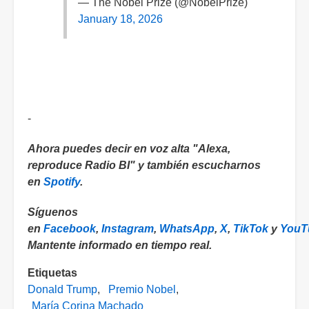
— The Nobel Prize (@NobelPrize)
January 18, 2026
-
Ahora puedes decir en voz alta "Alexa,
reproduce Radio BI" y también escucharnos
en
Spotify
.
Síguenos
en
Facebook
,
Instagram
,
WhatsApp
,
X
,
TikTok
y
YouT
Mantente informado en tiempo real.
Etiquetas
Donald Trump
Premio Nobel
María Corina Machado