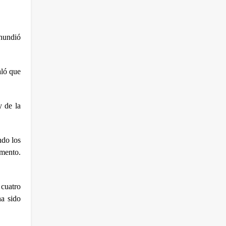
hundió 
ló que 
 de la 
do los 
mento. 
cuatro 
a sido 