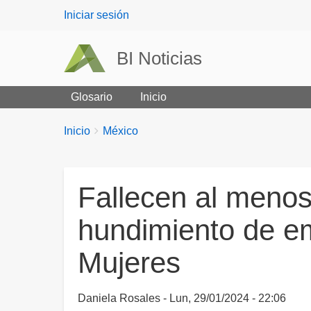
User
Iniciar sesión
menu
BI Noticias
Glosario
Inicio
Breadcrumbs
You
Inicio
México
are
here:
Fallecen al menos
hundimiento de em
Mujeres
Daniela Rosales
Lun, 29/01/2024 - 22:06