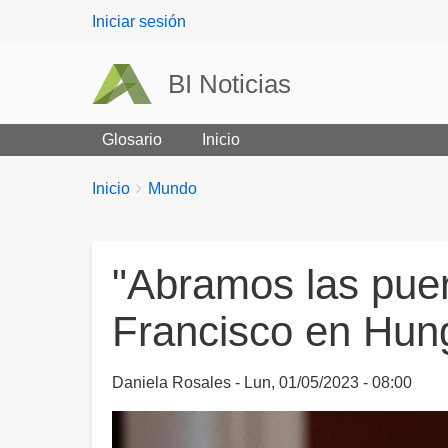
User
Iniciar sesión
menu
BI Noticias
Glosario
Inicio
Breadcrumbs
You
Inicio
Mundo
are
here:
"Abramos las puer
Francisco en Hun
Daniela Rosales
Lun, 01/05/2023 - 08:00