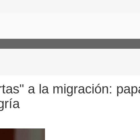
tas" a la migración: pap
gría