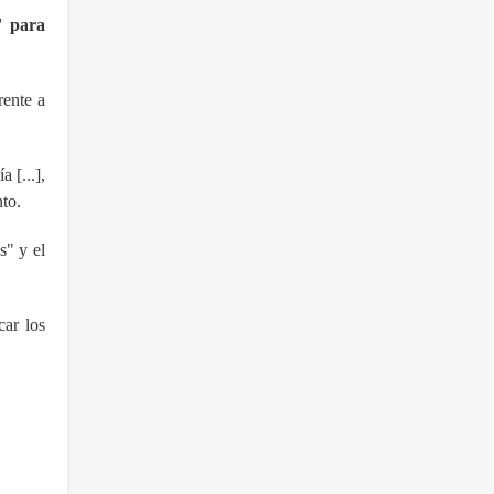
" para
rente a
 [...],
nto.
s" y el
car los