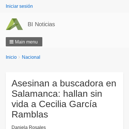
User
Iniciar sesión
menu
BI Noticias
Main menu
Breadcrumbs
You
Inicio
Nacional
are
here:
Asesinan a buscadora en
Salamanca: hallan sin
vida a Cecilia García
Ramblas
Daniela Rosales