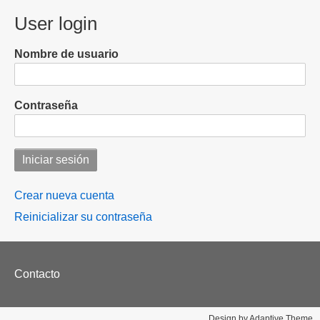
User login
Nombre de usuario
Contraseña
Crear nueva cuenta
Reinicializar su contraseña
Footer
Contacto
menu
Design by Adaptive Theme