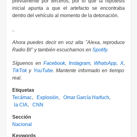
previamente por terceros, por lo que la hipótesis
inicial apunta a que el artefacto se encontraba
dentro del vehículo al momento de la detonación.
_
Ahora puedes decir en voz alta "Alexa, reproduce
Radio BI" y también escucharnos en
Spotify
.
Síguenos en
Facebook
,
Instagram
,
WhatsApp
,
X
,
TikTok
y
YouTube
. Mantente informado en tiempo
real.
Etiquetas
Tecámac
Explosión
Omar García Harfuch
la CIA
CNN
Sección
Nacional
Keywords