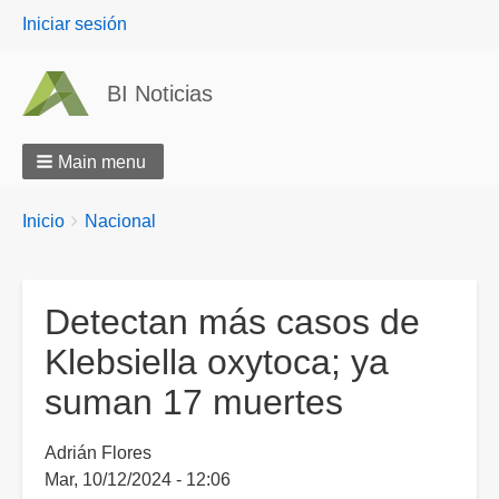
User
Iniciar sesión
menu
BI Noticias
Main menu
Breadcrumbs
You
Inicio
Nacional
are
here:
Detectan más casos de
Klebsiella oxytoca; ya
suman 17 muertes
Adrián Flores
Mar, 10/12/2024 - 12:06