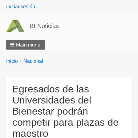
User
Iniciar sesión
menu
BI Noticias
Main menu
Breadcrumbs
You
Inicio
Nacional
are
here:
Egresados de las
Universidades del
Bienestar podrán
competir para plazas de
maestro