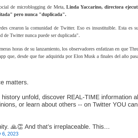
ocial de microblogging de Meta,
Linda Yaccarino, directora ejecut
mitada" pero nunca "duplicada".
edes crearon la comunidad de Twitter. Eso es insustituible. Esta es s
d de Twitter nunca puede ser duplicada".
meras horas de su lanzamiento, los observadores enfatizan en que Thr
app que, desde que fue adquirida por Elon Musk a finales del año pas
ce matters.
history unfold, discover REAL-TIME information al
inions, or learn about others -- on Twitter YOU can
ty. 🙏👏 And that's irreplaceable. This…
y 6, 2023