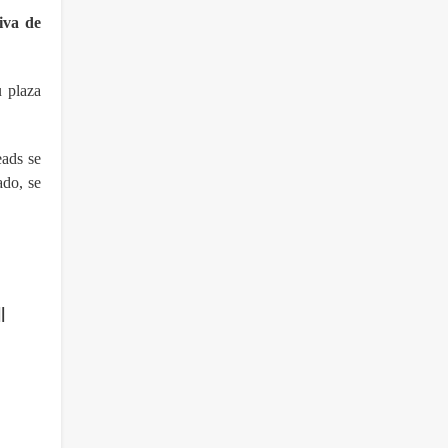
iva de
u plaza
eads se
ado, se
l