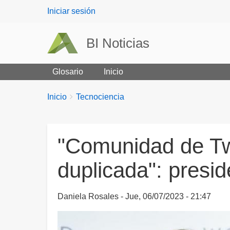
User
Iniciar sesión
menu
BI Noticias
Glosario
Inicio
Breadcrumbs
You
Inicio
Tecnociencia
are
here:
"Comunidad de Tw
duplicada": presid
Daniela Rosales
Jue, 06/07/2023 - 21:47