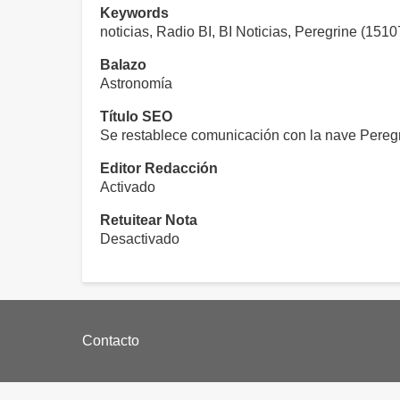
Keywords
noticias, Radio BI, BI Noticias, Peregrine (15
Balazo
Astronomía
Título SEO
Se restablece comunicación con la nave Peregr
Editor Redacción
Activado
Retuitear Nota
Desactivado
Footer
Contacto
menu