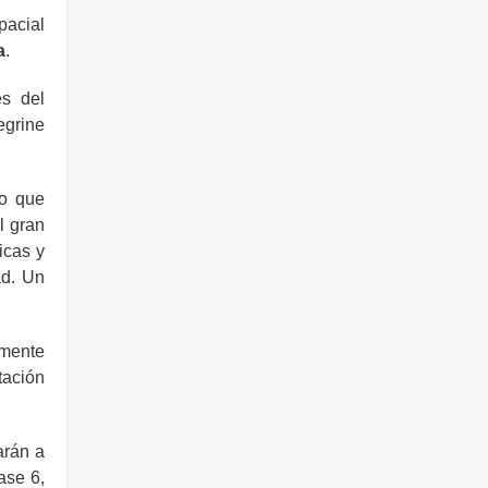
pacial
a
.
és del
egrine
lo que
l gran
icas y
ad. Un
amente
tación
arán a
ase 6,