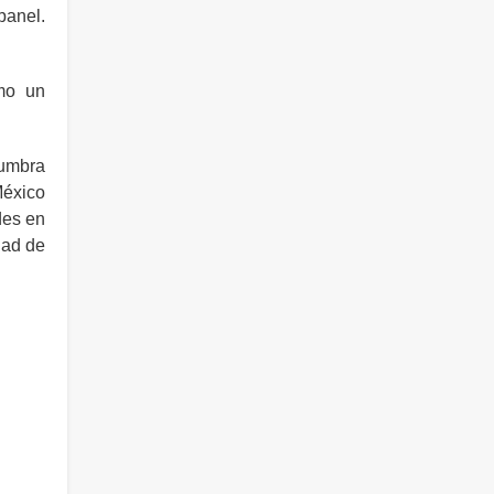
panel.
omo un
lumbra
México
des en
dad de