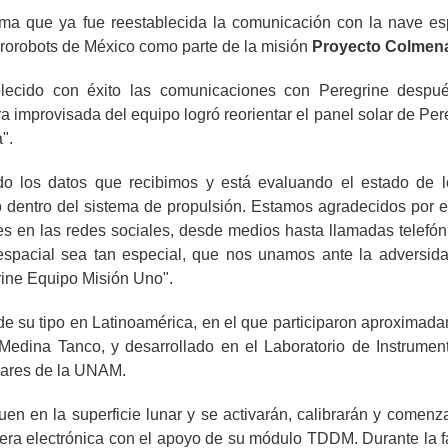
rma que ya fue reestablecida la comunicación con la nave es
icrorobots de México como parte de la misión
Proyecto Colmen
ablecido con éxito las comunicaciones con Peregrine despu
improvisada del equipo logró reorientar el panel solar de Per
".
o los datos que recibimos y está evaluando el estado de 
o dentro del sistema de propulsión. Estamos agradecidos por e
 en las redes sociales, desde medios hasta llamadas telefón
 espacial sea tan especial, que nos unamos ante la adversid
rine Equipo Misión Uno".
e su tipo en Latinoamérica, en el que participaron aproximad
 Medina Tanco, y desarrollado en el Laboratorio de Instrumen
leares de la UNAM.
uen en la superficie lunar y se activarán, calibrarán y comenz
ra electrónica con el apoyo de su módulo TDDM. Durante la f