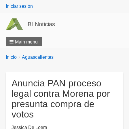
User
Iniciar sesión
menu
BI Noticias
Main menu
Breadcrumbs
You
Inicio
Aguascalientes
are
here:
Anuncia PAN proceso
legal contra Morena por
presunta compra de
votos
Jessica De Loera