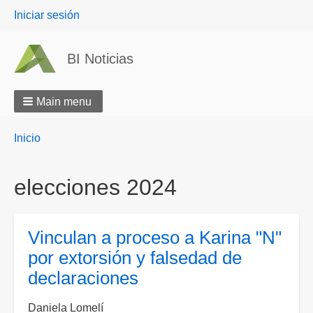
User
Iniciar sesión
menu
BI Noticias
Main menu
Breadcrumbs
You
Inicio
are
here:
elecciones 2024
Vinculan a proceso a Karina "N"
por extorsión y falsedad de
declaraciones
Daniela Lomelí