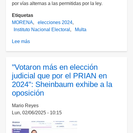
por vías alternas a las permitidas por la ley.
Etiquetas
MORENA
elecciones 2024
Instituto Nacional Electoral
Multa
Lee más
sobre
INE
multa
a
"Votaron más en elección
Morena
judicial que por el PRIAN en
con
2024": Sheinbaum exhibe a la
21.6
oposición
millones
por
Mario Reyes
ocultar
Lun, 02/06/2025 - 10:15
gastos
en
bardas