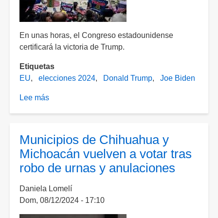
En unas horas, el Congreso estadounidense
certificará la victoria de Trump.
Etiquetas
EU
elecciones 2024
Donald Trump
Joe Biden
Lee más
sobre
Biden
pide
a
Municipios de Chihuahua y
estadounidenses
Michoacán vuelven a votar tras
"no
robo de urnas y anulaciones
olvidar"
el
Daniela Lomelí
episodio
Dom, 08/12/2024 - 17:10
del
Capitolio