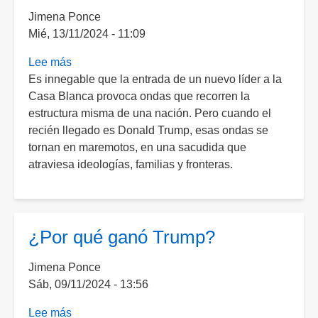
a
Jimena Ponce
votar
Mié, 13/11/2024 - 11:09
tras
robo
Lee más
sobre
de
Es innegable que la entrada de un nuevo líder a la
Un
urnas
Casa Blanca provoca ondas que recorren la
Retorno
y
estructura misma de una nación. Pero cuando el
al
anulaciones
recién llegado es Donald Trump, esas ondas se
Eco
tornan en maremotos, en una sacudida que
del
atraviesa ideologías, familias y fronteras.
Pasado:
La
Llegada
de
¿Por qué ganó Trump?
Trump
y
el
Jimena Ponce
Silencio
Sáb, 09/11/2024 - 13:56
que
Lee más
sobre
se