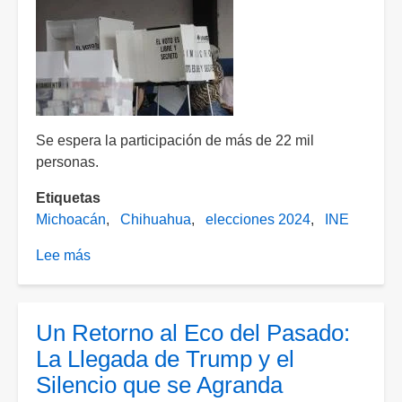
Se espera la participación de más de 22 mil
personas.
Etiquetas
Michoacán
Chihuahua
elecciones 2024
INE
Lee más
sobre
Municipios
de
Chihuahua
Un Retorno al Eco del Pasado:
y
La Llegada de Trump y el
Michoacán
Silencio que se Agranda
vuelven