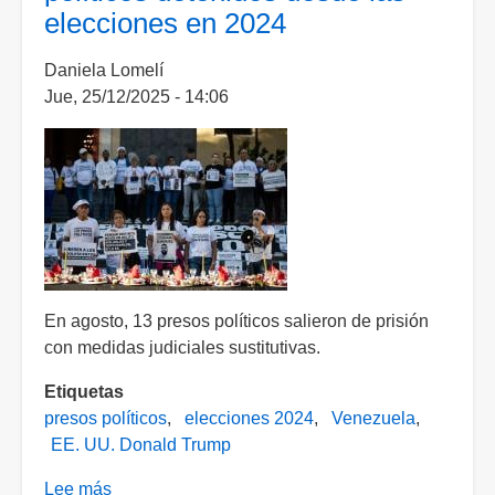
elecciones en 2024
"N"
por
Daniela Lomelí
extorsión
Jue, 25/12/2025 - 14:06
y
falsedad
de
declaraciones
En agosto, 13 presos políticos salieron de prisión
con medidas judiciales sustitutivas.
Etiquetas
presos políticos
elecciones 2024
Venezuela
EE. UU. Donald Trump
Lee más
sobre