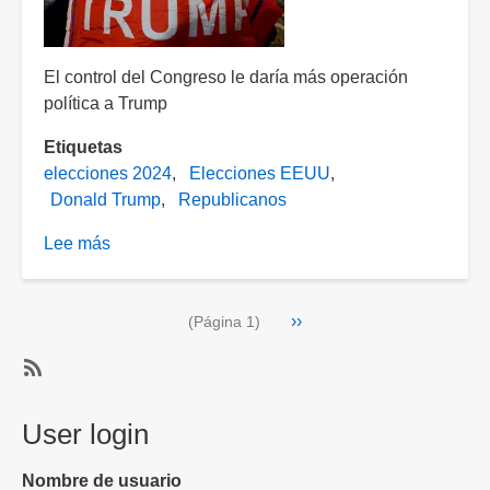
El control del Congreso le daría más operación
política a Trump
Etiquetas
elecciones 2024
Elecciones EEUU
Donald Trump
Republicanos
Lee más
sobre
Los
republicanos
Paginación
Siguiente
››
conquistan
(Página 1)
página
el
Senado;
SubscribeSuscribirse
buscan
a
User login
retener
elecciones
la
2024
Cámara
Nombre de usuario