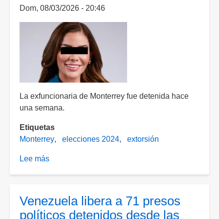
Dom, 08/03/2026 - 20:46
La exfuncionaria de Monterrey fue detenida hace
una semana.
Etiquetas
Monterrey
elecciones 2024
extorsión
Lee más
sobre
Vinculan
a
proceso
Venezuela libera a 71 presos
a
políticos detenidos desde las
Karina