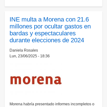
Venezuela
libera
a
INE multa a Morena con 21.6
71
millones por ocultar gastos en
presos
bardas y espectaculares
políticos
durante elecciones de 2024
detenidos
desde
Daniela Rosales
las
Lun, 23/06/2025 - 18:36
elecciones
en
2024
Morena habría presentado informes incompletos o