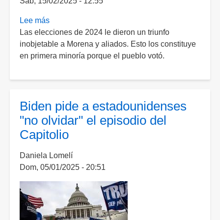
Sáb, 15/02/2025 - 12:55
por
el
Lee más
sobre
PRIAN
Las elecciones de 2024 le dieron un triunfo
Primera
en
inobjetable a Morena y aliados. Esto los constituye
minoría
2024":
en primera minoría porque el pueblo votó.
Sheinbaum
exhibe
a
la
Biden pide a estadounidenses
oposición
"no olvidar" el episodio del
Capitolio
Daniela Lomelí
Dom, 05/01/2025 - 20:51