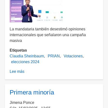
y
espectaculares
durante
elecciones
de
La mandataria también desestimó opiniones
2024
internacionales que señalaron una campaña
masiva
Etiquetas
Claudia Sheinbaum
PRIAN
Votaciones
elecciones 2024
Lee más
sobre
"Votaron
más
en
Primera minoría
elección
judicial
Jimena Ponce
que