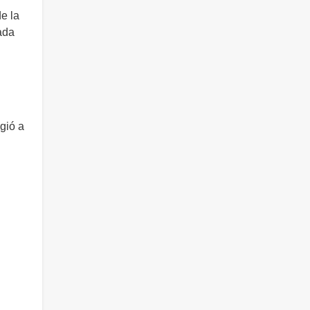
e la
nada
gió a