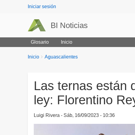
User
Iniciar sesión
menu
BI Noticias
Glosario
Inicio
Breadcrumbs
You
Inicio
Aguascalientes
are
here:
Las ternas están 
ley: Florentino Re
Luigi Rivera
Sáb, 16/09/2023 - 10:36