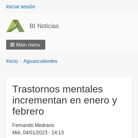
User
Iniciar sesión
menu
BI Noticias
Main menu
Breadcrumbs
You
Inicio
Aguascalientes
are
here:
Trastornos mentales
incrementan en enero y
febrero
Fernando Medrano
Mié, 04/01/2023 - 14:13