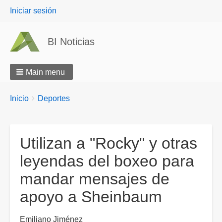
User
Iniciar sesión
menu
BI Noticias
Main menu
Breadcrumbs
You
Inicio
Deportes
are
here:
Utilizan a "Rocky" y otras
leyendas del boxeo para
mandar mensajes de
apoyo a Sheinbaum
Emiliano Jiménez