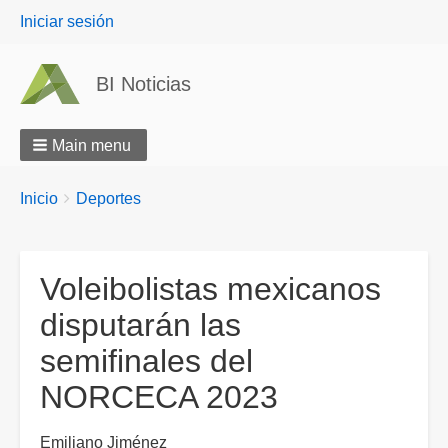
User
Iniciar sesión
menu
BI Noticias
Main menu
Breadcrumbs
You
Inicio
Deportes
are
here:
Voleibolistas mexicanos
disputarán las
semifinales del
NORCECA 2023
Emiliano Jiménez