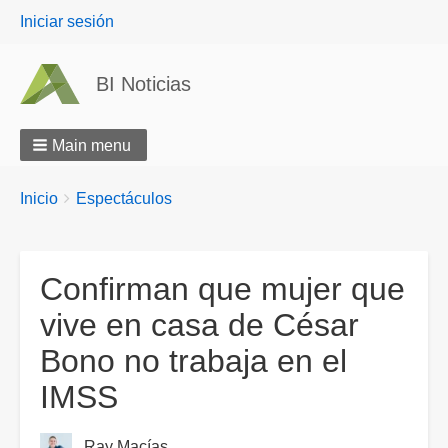
User
Iniciar sesión
menu
BI Noticias
Main menu
Breadcrumbs
You
Inicio
Espectáculos
are
here:
Confirman que mujer que
vive en casa de César
Bono no trabaja en el
IMSS
Ray Macías