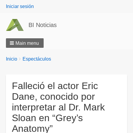
User
Iniciar sesión
menu
BI Noticias
Main menu
Breadcrumbs
You
Inicio
Espectáculos
are
here:
Falleció el actor Eric
Dane, conocido por
interpretar al Dr. Mark
Sloan en “Grey’s
Anatomy”