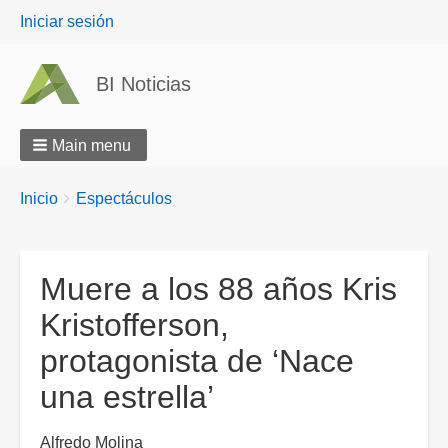
User
Iniciar sesión
menu
BI Noticias
Main menu
Breadcrumbs
You
Inicio
Espectáculos
are
here:
Muere a los 88 años Kris
Kristofferson,
protagonista de ‘Nace
una estrella’
Alfredo Molina