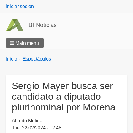
User
Iniciar sesión
menu
BI Noticias
Main menu
Breadcrumbs
You
Inicio
Espectáculos
are
here:
Sergio Mayer busca ser
candidato a diputado
plurinominal por Morena
Alfredo Molina
Jue, 22/02/2024 - 12:48