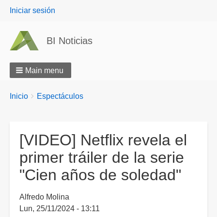
User
Iniciar sesión
menu
BI Noticias
Main menu
Breadcrumbs
You
Inicio
Espectáculos
are
here:
[VIDEO] Netflix revela el
primer tráiler de la serie
"Cien años de soledad"
Alfredo Molina
Lun, 25/11/2024 - 13:11