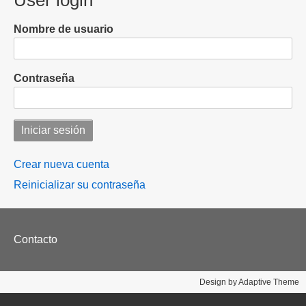
User login
Nombre de usuario
Contraseña
Crear nueva cuenta
Reinicializar su contraseña
Footer
Contacto
menu
Design by Adaptive Theme