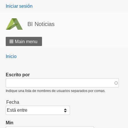
User
Iniciar sesión
menu
BI Noticias
Main menu
Breadcrumbs
You
Inicio
are
here:
Escrito por
Indique una lista de nombres de usuarios separados por comas.
Fecha
Operador
Min