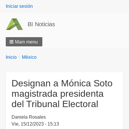
User
Iniciar sesión
menu
BI Noticias
Main menu
Breadcrumbs
You
Inicio
México
are
here:
Designan a Mónica Soto
magistrada presidenta
del Tribunal Electoral
Daniela Rosales
Vie, 15/12/2023 - 15:13