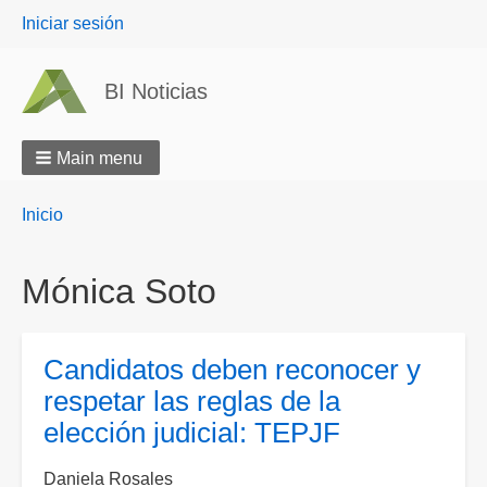
User
Iniciar sesión
menu
BI Noticias
Main menu
Breadcrumbs
You
Inicio
are
here:
Mónica Soto
Candidatos deben reconocer y
respetar las reglas de la
elección judicial: TEPJF
Daniela Rosales