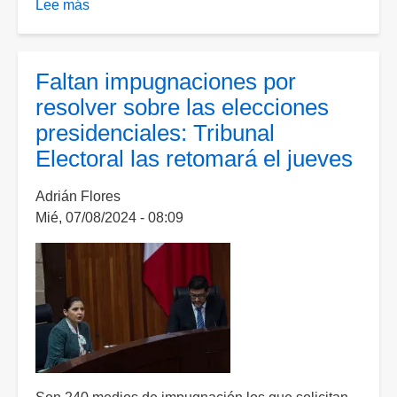
Lee más
sobre
[VIDEO]
Así
fue
Faltan impugnaciones por
el
resolver sobre las elecciones
discurso
presidenciales: Tribunal
de
Electoral las retomará el jueves
Claudia
Sheinbaum
Adrián Flores
como
Mié, 07/08/2024 - 08:09
presidenta
electa