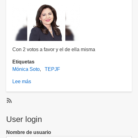
despedida
Con 2 votos a favor y el de ella misma
Etiquetas
Mónica Soto
TEPJF
Lee más
sobre
Designan
a
Mónica
SubscribeSuscribirse
Soto
a
User login
magistrada
Mónica
presidenta
Soto
Nombre de usuario
del