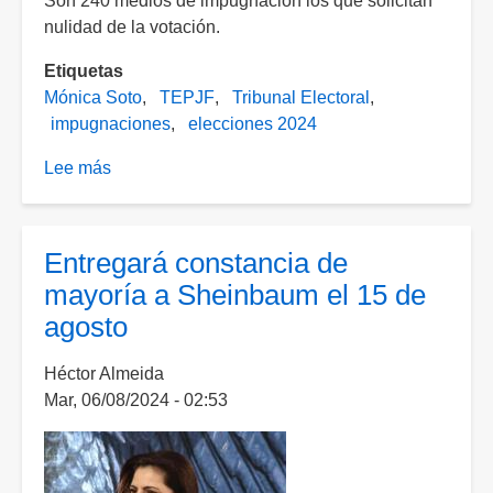
Son 240 medios de impugnación los que solicitan
nulidad de la votación.
Etiquetas
Mónica Soto
TEPJF
Tribunal Electoral
impugnaciones
elecciones 2024
Lee más
sobre
Faltan
impugnaciones
por
Entregará constancia de
resolver
mayoría a Sheinbaum el 15 de
sobre
agosto
las
elecciones
Héctor Almeida
presidenciales:
Mar, 06/08/2024 - 02:53
Tribunal
Electoral
las
retomará