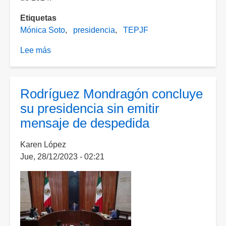
Etiquetas
Mónica Soto
presidencia
TEPJF
Lee más
sobre
Asume
Mónica
Soto
Rodríguez Mondragón concluye
la
su presidencia sin emitir
presidencia
mensaje de despedida
del
TEPJF
Karen López
Jue, 28/12/2023 - 02:21