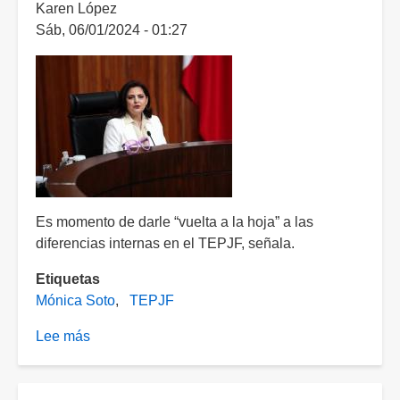
Karen López
15
Sáb, 06/01/2024 - 01:27
de
agosto
Es momento de darle “vuelta a la hoja” a las
diferencias internas en el TEPJF, señala.
Etiquetas
Mónica Soto
TEPJF
Lee más
sobre
Pide
magistrada