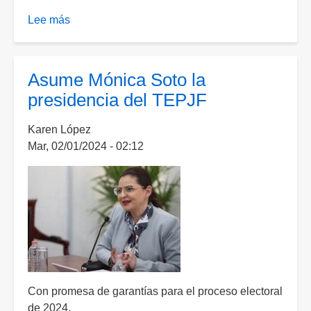
Lee más
sobre
Mónica
Soto
afirma
Asume Mónica Soto la
que
presidencia del TEPJF
habrá
imparcialidad
Karen López
y
Mar, 02/01/2024 - 02:12
unidad
en
TEPJF
en
su
primera
sesión
como
presidenta
Con promesa de garantías para el proceso electoral
de 2024.