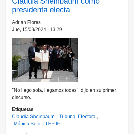
Claudia Sheinbaum como
respetar
presidenta electa
las
reglas
Adrián Flores
de
Jue, 15/08/2024 - 13:29
la
elección
judicial:
TEPJF
"No llego sola, llegamos todas", dijo en su primer
discurso.
Etiquetas
Claudia Sheinbaum
Tribunal Electoral
Mónica Soto
TEPJF