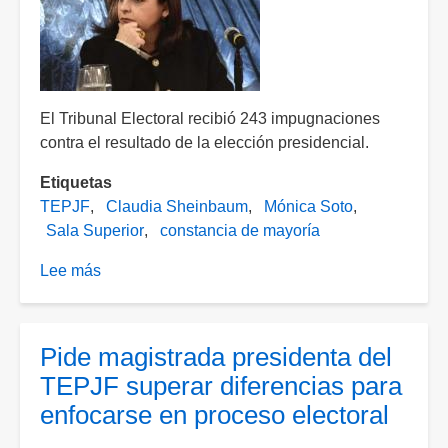
el
jueves
El Tribunal Electoral recibió 243 impugnaciones
contra el resultado de la elección presidencial.
Etiquetas
TEPJF
Claudia Sheinbaum
Mónica Soto
Sala Superior
constancia de mayoría
Lee más
sobre
Entregará
constancia
de
Pide magistrada presidenta del
mayoría
TEPJF superar diferencias para
a
enfocarse en proceso electoral
Sheinbaum
el