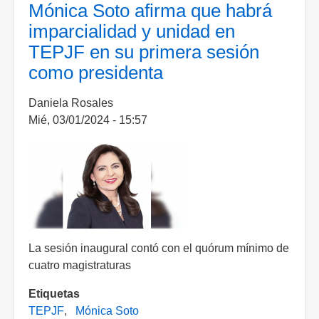
presidenta
Mónica Soto afirma que habrá
del
imparcialidad y unidad en
TEPJF
TEPJF en su primera sesión
superar
como presidenta
diferencias
para
Daniela Rosales
enfocarse
Mié, 03/01/2024 - 15:57
en
proceso
electoral
La sesión inaugural contó con el quórum mínimo de
cuatro magistraturas
Etiquetas
TEPJF
Mónica Soto