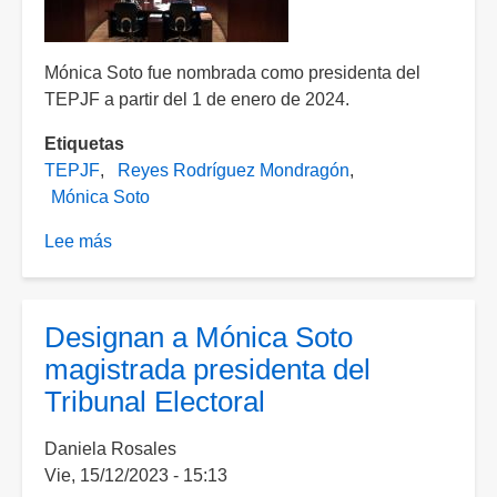
Mónica Soto fue nombrada como presidenta del
TEPJF a partir del 1 de enero de 2024.
Etiquetas
TEPJF
Reyes Rodríguez Mondragón
Mónica Soto
Lee más
sobre
Rodríguez
Mondragón
concluye
Designan a Mónica Soto
su
magistrada presidenta del
presidencia
Tribunal Electoral
sin
emitir
Daniela Rosales
mensaje
Vie, 15/12/2023 - 15:13
de