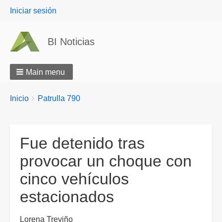
User
Iniciar sesión
menu
BI Noticias
Main menu
Breadcrumbs
You
Inicio
Patrulla 790
are
here:
Fue detenido tras
provocar un choque con
cinco vehículos
estacionados
Lorena Treviño