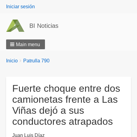
User
Iniciar sesión
menu
BI Noticias
Main menu
Breadcrumbs
You
Inicio
Patrulla 790
are
here:
Fuerte choque entre dos
camionetas frente a Las
Viñas dejó a sus
conductores atrapados
Juan Luis Díaz