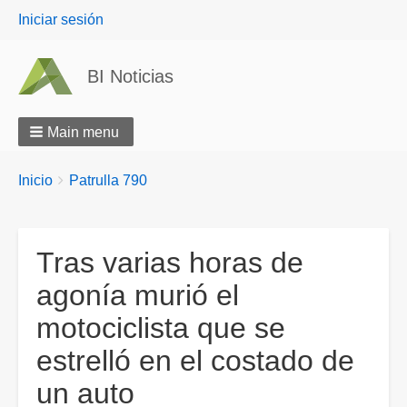
User
Iniciar sesión
menu
BI Noticias
Main menu
Breadcrumbs
You
Inicio
Patrulla 790
are
here:
Tras varias horas de
agonía murió el
motociclista que se
estrelló en el costado de
un auto