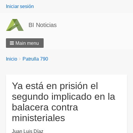
User
Iniciar sesión
menu
BI Noticias
Main menu
Breadcrumbs
You
Inicio
Patrulla 790
are
here:
Ya está en prisión el
segundo implicado en la
balacera contra
ministeriales
Juan Luis Díaz