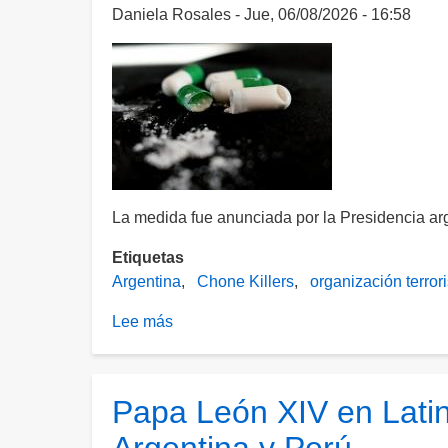
Daniela Rosales
Jue, 06/08/2026 - 16:58
La medida fue anunciada por la Presidencia arge
Etiquetas
Argentina
Chone Killers
organización terrori
Lee más
sobre
Argentina
nombra
a
Papa León XIV en Latin
los
Chone