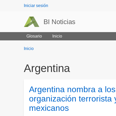
User
Iniciar sesión
menu
BI Noticias
Glosario
Inicio
Breadcrumbs
You
Inicio
are
here:
Argentina
Argentina nombra a lo
organización terrorista 
mexicanos