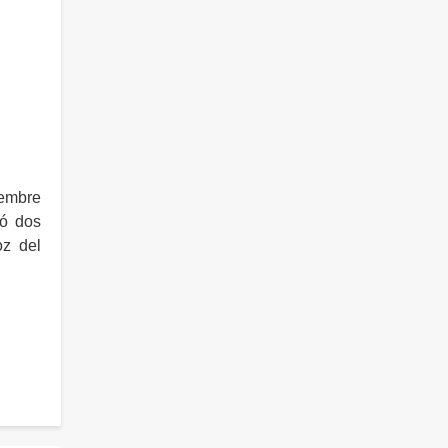
iembre
ió dos
oz del