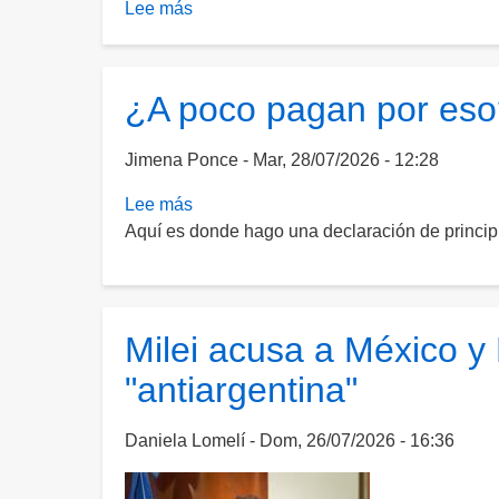
Lee más
sobre
Se
desploma
helicóptero
¿A poco pagan por eso
en
Argentina
Jimena Ponce
Mar, 28/07/2026 - 12:28
y
fallecen
Lee más
sobre
siete
Aquí es donde hago una declaración de principi
¿A
tripulantes,
poco
entre
pagan
ellos
por
personal
eso?
Milei acusa a México y
de
"antiargentina"
Protección
Civil
Daniela Lomelí
Dom, 26/07/2026 - 16:36