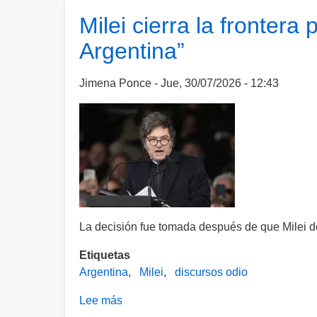
XIV
Milei cierra la frontera
en
Argentina”
Latinoamérica:
viajará
a
Jimena Ponce
Jue, 30/07/2026 - 12:43
Uruguay,
Argentina
y
Perú
La decisión fue tomada después de que Milei d
Etiquetas
Argentina
Milei
discursos odio
Lee más
sobre