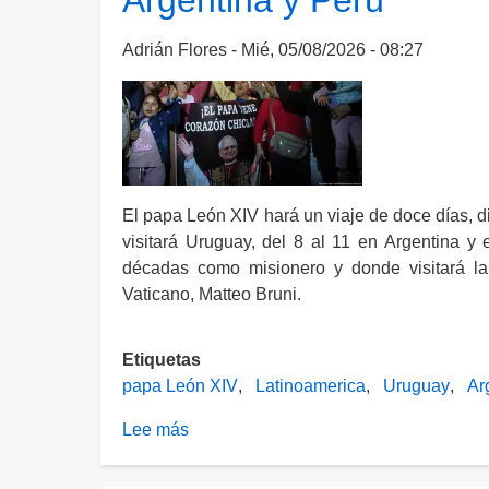
Argentina y Perú
Killers
de
Adrián Flores
Mié, 05/08/2026 - 08:27
Ecuador
como
organización
terrorista
y
los
El papa León XIV hará un viaje de doce días, d
vincula
visitará Uruguay, del 8 al 11 en Argentina y 
con
décadas como misionero y donde visitará la
cárteles
Vaticano, Matteo Bruni.
mexicanos
Etiquetas
papa León XIV
Latinoamerica
Uruguay
Ar
Lee más
sobre
Papa
León