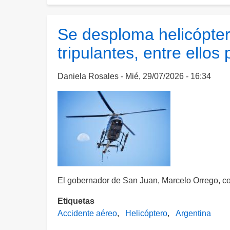
Milei
cierra
la
Se desploma helicóptero
frontera
tripulantes, entre ellos
para
aquellos
que
Daniela Rosales
Mié, 29/07/2026 - 16:34
“odien
Argentina”
El gobernador de San Juan, Marcelo Orrego, con
Etiquetas
Accidente aéreo
Helicóptero
Argentina