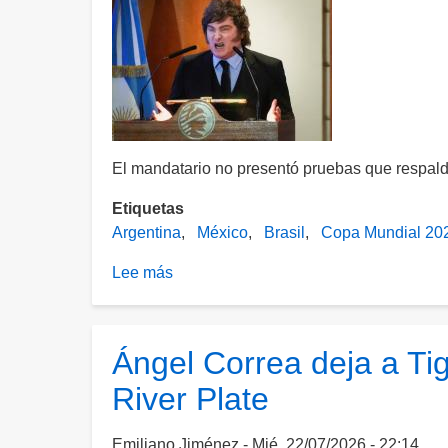
El mandatario no presentó pruebas que respal
Etiquetas
Argentina
México
Brasil
Copa Mundial 20
Lee más
sobre
Milei
acusa
a
Ángel Correa deja a Ti
México
River Plate
y
Brasil
de
Emiliano Jiménez
Mié, 22/07/2026 - 22:14