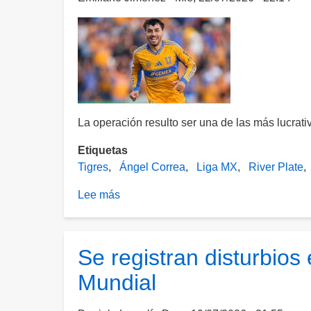
financiar
campaña
"antiargentina"
La operación resulto ser una de las más lucrativ
Etiquetas
Tigres
Ángel Correa
Liga MX
River Plate
Lee más
sobre
Ángel
Correa
deja
Se registran disturbios 
a
Mundial
Tigres
para