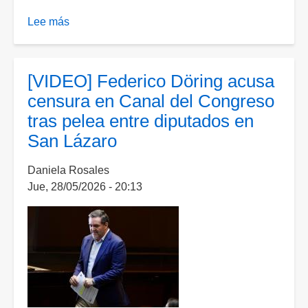
Lee más
sobre
Concluye
el
parlamento
[VIDEO] Federico Döring acusa
infantil
censura en Canal del Congreso
en
tras pelea entre diputados en
la
San Lázaro
Cámara
de
Daniela Rosales
Diputados,
Jue, 28/05/2026 - 20:13
destaca
Liz
Martínez
la
participación