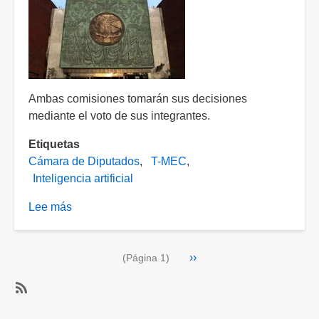
Ambas comisiones tomarán sus decisiones
mediante el voto de sus integrantes.
Etiquetas
Cámara de Diputados
T-MEC
Inteligencia artificial
Lee más
sobre
Cámara
de
Paginación
Siguiente
››
Diputados
(Página 1)
página
crea
comisiones
SubscribeSuscribirse
especiales