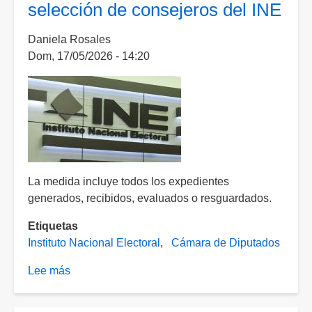
selección de consejeros del INE
de
Sheinbaum
Daniela Rosales
para
Dom, 17/05/2026 - 14:20
evaluar
integridad
de
candidaturas
La medida incluye todos los expedientes
generados, recibidos, evaluados o resguardados.
Etiquetas
Instituto Nacional Electoral
Cámara de Diputados
Lee más
sobre
Diputados
reservan