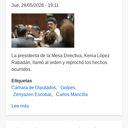
Jue, 28/05/2026 - 19:11
tras
pelea
entre
diputados
en
San
Lázaro
La presidenta de la Mesa Directiva, Kenia López
Rabadán, llamó al orden y reprochó los hechos
ocurridos.
Etiquetas
Cámara de Diputados
Golpes
Zenyazen Escobar
Carlos Mancilla
Lee más
sobre
[VIDEO]
Diputado
de