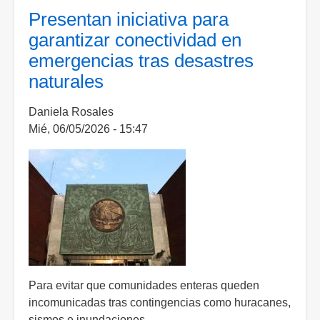
por
Presentan iniciativa para
cinco
garantizar conectividad en
años
emergencias tras desastres
expedientes
naturales
sobre
selección
Daniela Rosales
de
Mié, 06/05/2026 - 15:47
consejeros
del
INE
Para evitar que comunidades enteras queden
incomunicadas tras contingencias como huracanes,
sismos e inundaciones.