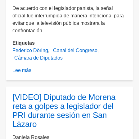
De acuerdo con el legislador panista, la señal
oficial fue interrumpida de manera intencional para
evitar que la televisión pública mostrara la
confrontación.
Etiquetas
Federico Döring
Canal del Congreso
Cámara de Diputados
Lee más
sobre
[VIDEO]
Federico
Döring
[VIDEO] Diputado de Morena
acusa
reta a golpes a legislador del
censura
PRI durante sesión en San
en
Lázaro
Canal
del
Daniela Rosales
Congreso