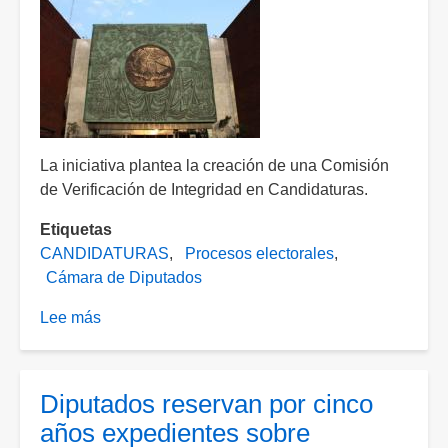
Aguascalientes?
La iniciativa plantea la creación de una Comisión
de Verificación de Integridad en Candidaturas.
Etiquetas
CANDIDATURAS
Procesos electorales
Cámara de Diputados
Lee más
sobre
Turnan
en
San
Diputados reservan por cinco
Lázaro
años expedientes sobre
iniciativa