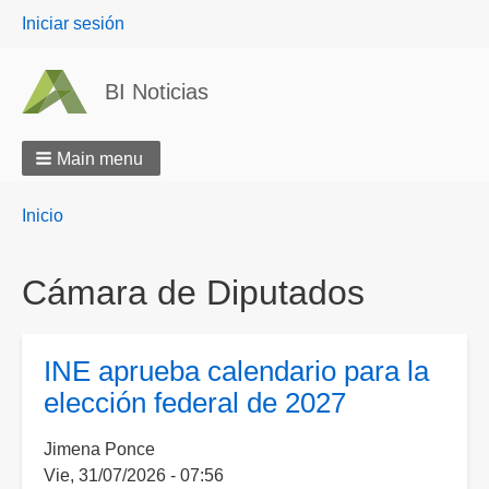
User
Iniciar sesión
menu
BI Noticias
Main menu
Breadcrumbs
You
Inicio
are
here:
Cámara de Diputados
INE aprueba calendario para la
elección federal de 2027
Jimena Ponce
Vie, 31/07/2026 - 07:56