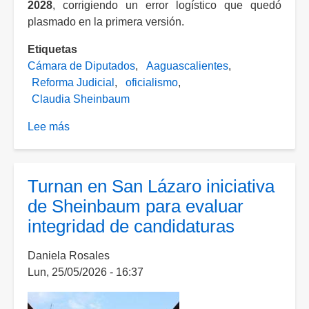
2028
, corrigiendo un error logístico que quedó
plasmado en la primera versión.
Etiquetas
Cámara de Diputados
Aaguascalientes
Reforma Judicial
oficialismo
Claudia Sheinbaum
Lee más
sobre
Diputados
aprueban
la
Turnan en San Lázaro iniciativa
reforma
de Sheinbaum para evaluar
a
integridad de candidaturas
la
reforma
Daniela Rosales
judicial
Lun, 25/05/2026 - 16:37
¿cómo
votaron
en