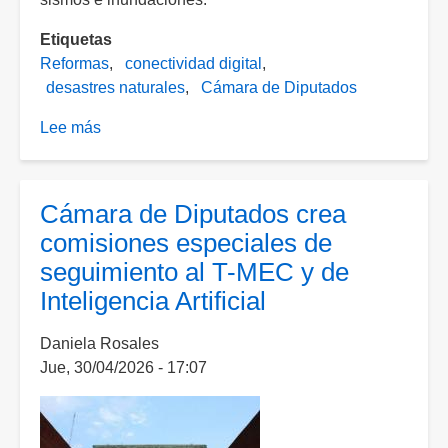
Etiquetas
Reformas
conectividad digital
desastres naturales
Cámara de Diputados
Lee más
sobre
Presentan
iniciativa
para
Cámara de Diputados crea
garantizar
comisiones especiales de
conectividad
seguimiento al T-MEC y de
en
Inteligencia Artificial
emergencias
tras
Daniela Rosales
desastres
Jue, 30/04/2026 - 17:07
naturales