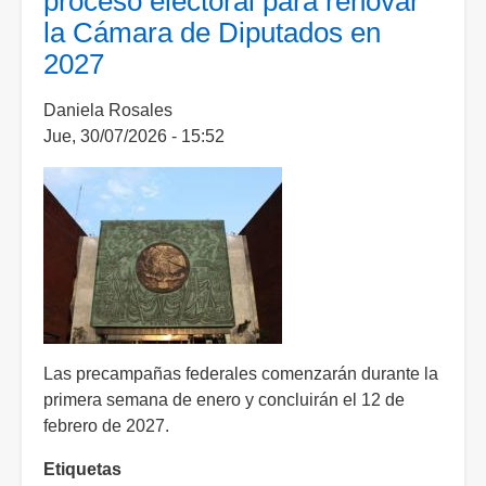
proceso electoral para renovar
la
la Cámara de Diputados en
elección
2027
federal
de
Daniela Rosales
2027
Jue, 30/07/2026 - 15:52
Las precampañas federales comenzarán durante la
primera semana de enero y concluirán el 12 de
febrero de 2027.
Etiquetas