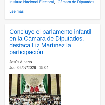
Instituto Nacional Electoral
Cámara de Diputados
Lee más
sobre
Inicia
el
10
Concluye el parlamento infantil
de
en la Cámara de Diputados,
septiembre
destaca Liz Martínez la
proceso
participación
electoral
para
Jesús Alberto …
renovar
Jue, 02/07/2026 - 15:04
la
Cámara
de
Diputados
en
2027