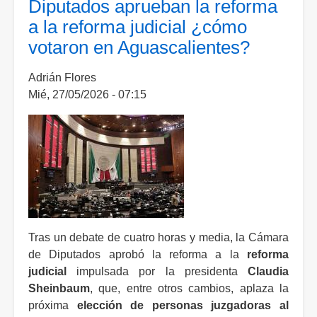
Diputados aprueban la reforma
Morena
a la reforma judicial ¿cómo
reta
votaron en Aguascalientes?
a
golpes
Adrián Flores
a
Mié, 27/05/2026 - 07:15
legislador
del
PRI
durante
sesión
en
San
Lázaro
Tras un debate de cuatro horas y media, la Cámara
de Diputados aprobó la reforma a la
reforma
judicial
impulsada por la presidenta
Claudia
Sheinbaum
, que, entre otros cambios, aplaza la
próxima
elección de personas juzgadoras al