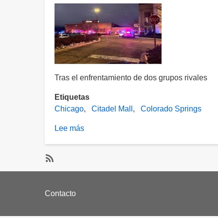
Tras el enfrentamiento de dos grupos rivales
Etiquetas
Chicago
Citadel Mall
Colorado Springs
Lee más
sobre
Chicago
sufre
tiroteo
SubscribeSuscribirse
en
a
Footer
Nochebuena
Contacto
Citadel
con
menu
Mall
saldo