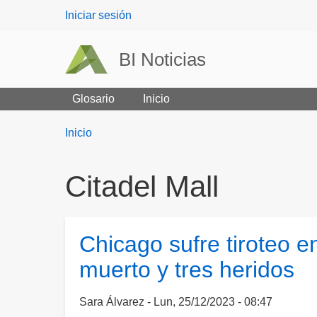
User
Iniciar sesión
menu
BI Noticias
Glosario
Inicio
Breadcrumbs
You
Inicio
are
here:
Citadel Mall
Chicago sufre tiroteo 
muerto y tres heridos
Sara Álvarez
Lun, 25/12/2023 - 08:47