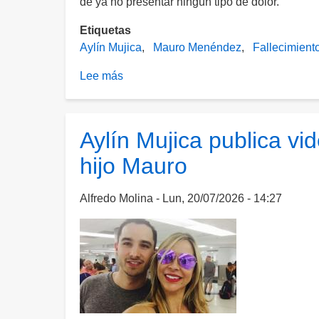
de ya no presentar ningún tipo de dolor.
Etiquetas
Aylín Mujica
Mauro Menéndez
Fallecimient
Lee más
sobre
Revelan
el
último
Aylín Mujica publica v
audio
hijo Mauro
que
Aylín
Mujica
Alfredo Molina
Lun, 20/07/2026 - 14:27
recibió
de
su
hijo
Mauro