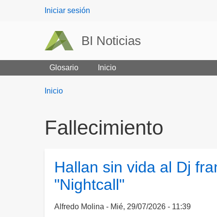
User
Iniciar sesión
menu
BI Noticias
Glosario
Inicio
Breadcrumbs
You
Inicio
are
here:
Fallecimiento
Hallan sin vida al Dj f
"Nightcall"
Alfredo Molina
Mié, 29/07/2026 - 11:39