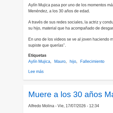
Aylín Mujica pasa por uno de los momentos más 
Menéndez, a los 30 años de edad.
A través de sus redes sociales, la actriz y con
su hijo, material que ha acompañado de desga
En uno de los videos se ve al joven haciendo m
supiste que querías".
Etiquetas
Aylín Mujica
Mauro
hijo
Fallecimiento
Lee más
sobre
Aylín
Mujica
publica
Muere a los 30 años Ma
video
de
Alfredo Molina
Vie, 17/07/2026 - 12:34
los