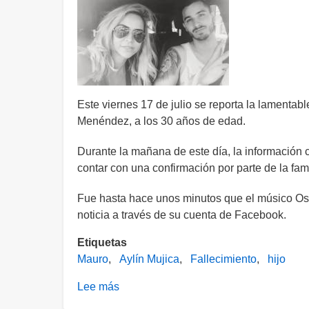
últimos
momentos
de
su
hijo
Mauro
Este viernes 17 de julio se reporta la lamentabl
Menéndez, a los 30 años de edad.
Durante la mañana de este día, la información
contar con una confirmación por parte de la fami
Fue hasta hace unos minutos que el músico Osa
noticia a través de su cuenta de Facebook.
Etiquetas
Mauro
Aylín Mujica
Fallecimiento
hijo
Lee más
sobre
Muere