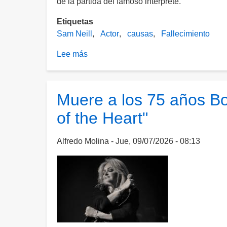
de la partida del famoso intérprete.
Etiquetas
Sam Neill
Actor
causas
Fallecimiento
Lee más
sobre
Representante
de
Sam
Muere a los 75 años Bon
Neill
of the Heart"
confirma
la
causa
Alfredo Molina
Jue, 09/07/2026 - 08:13
de
muerte
del
actor