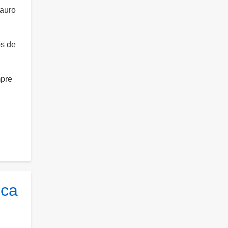
Mauro
os de
mpre
ica