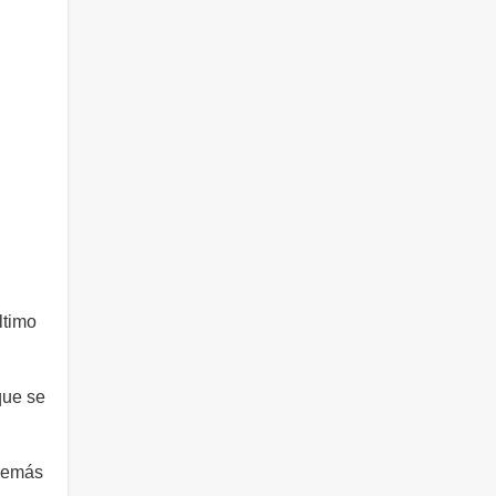
ltimo
que se
además