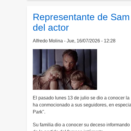
a
los
Representante de Sam N
30
del actor
años
Mauro,
el
Alfredo Molina
Jue, 16/07/2026 - 12:28
hijo
mayor
de
Aylín
Mujica
El pasado lunes 13 de julio se dio a conocer la 
ha conmocionado a sus seguidores, en especial 
Park".
Su familia dio a conocer su deceso informando 