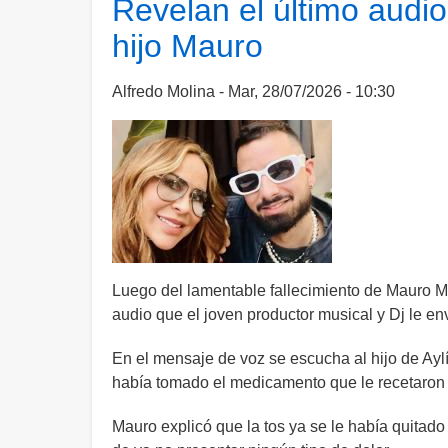
Revelan el último audio
al
hijo Mauro
Dj
francés
Kavinsky,
Alfredo Molina
Mar, 28/07/2026 - 10:30
creador
de
"Nightcall"
Luego del lamentable fallecimiento de Mauro Me
audio que el joven productor musical y Dj le e
En el mensaje de voz se escucha al hijo de Ay
había tomado el medicamento que le recetaron l
Mauro explicó que la tos ya se le había quita