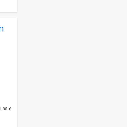
n
llas e