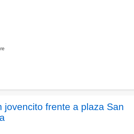
bre
 jovencito frente a plaza San
ga