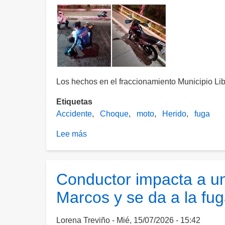
Los hechos en el fraccionamiento Municipio Li
Etiquetas
Accidente
Choque
moto
Herido
fuga
Lee más
sobre
Motociclista
resulta
lesionado
Conductor impacta a un
tras
Marcos y se da a la fu
ser
impactado
por
Lorena Treviño
Mié, 15/07/2026 - 15:42