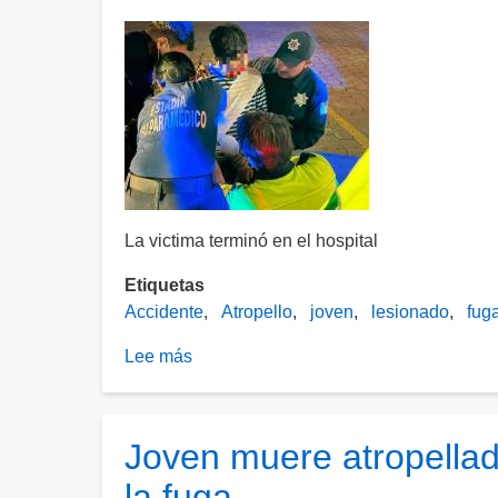
un
auto
que
se
dio
a
la
fuga
La victima terminó en el hospital
Etiquetas
Accidente
Atropello
joven
lesionado
fug
Lee más
sobre
Conductor
impacta
a
Joven muere atropellad
un
la fuga
jovencito