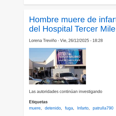
Camioneta
de
municipio
Hombre muere de infart
atropella
del Hospital Tercer Mile
y
mata
a
Lorena Treviño
Vie, 26/12/2025 - 18:28
un
peatón.
El
responsable
se
dio
a
la
Las autoridades continúan investigando
fuga
Etiquetas
muere
detenido
fuga
Infarto
patrulla790