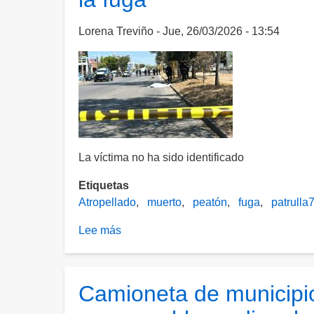
frente
a
Lorena Treviño
Jue, 26/03/2026 - 13:54
plaza
San
Marcos
y
se
da
a
La víctima no ha sido identificado
la
fuga
Etiquetas
Atropellado
muerto
peatón
fuga
patrulla
Lee más
sobre
Joven
muere
atropellado
Camioneta de municipio
en