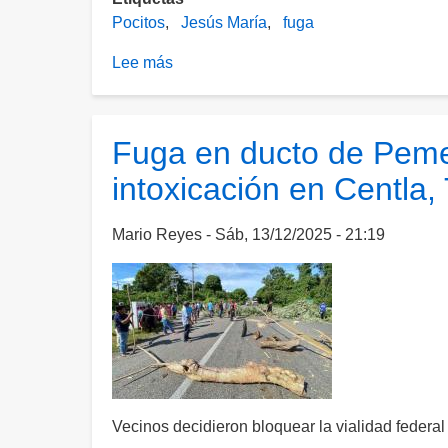
Pocitos
Jesús María
fuga
Lee más
sobre
Balazos
en
Pocitos
Fuga en ducto de Peme
provocan
intoxicación en Centla,
operativo
de
seguridad
Mario Reyes
Sáb, 13/12/2025 - 21:19
en
Jesús
María;
sujetos
armados
se
dieron
a
Vecinos decidieron bloquear la vialidad feder
la