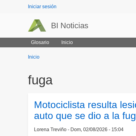
User
Iniciar sesión
menu
BI Noticias
Glosario
Inicio
Breadcrumbs
You
Inicio
are
here:
fuga
Motociclista resulta le
auto que se dio a la fu
Lorena Treviño
Dom, 02/08/2026 - 15:04