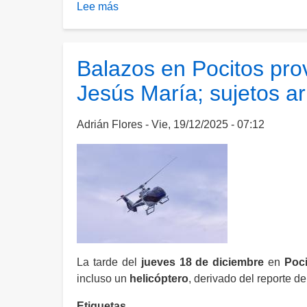
Lee más
sobre
Hombre
muere
de
Balazos en Pocitos pro
infarto
Jesús María; sujetos a
fulminante
al
intentar
Adrián Flores
Vie, 19/12/2025 - 07:12
escapar
del
Hospital
Tercer
Milenio
La tarde del
jueves 18 de diciembre
en
Poc
incluso un
helicóptero
, derivado del reporte d
Etiquetas