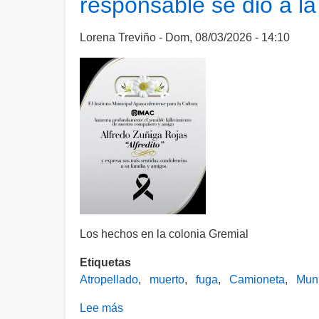
responsable se dio a la
Siglo
XXI;
conductor
Lorena Treviño
Dom, 08/03/2026 - 14:10
se
da
a
la
fuga
Los hechos en la colonia Gremial
Etiquetas
Atropellado
muerto
fuga
Camioneta
Muni
Lee más
sobre