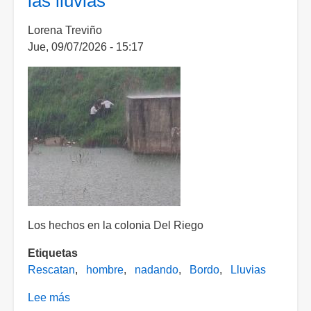
las lluvias
de
una
Lorena Treviño
azotea
Jue, 09/07/2026 - 15:17
de
una
empresa
Los hechos en la colonia Del Riego
Etiquetas
Rescatan
hombre
nadando
Bordo
Lluvias
Lee más
sobre