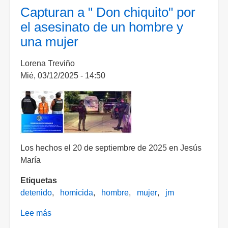
a
Capturan a " Don chiquito" por
una
el asesinato de un hombre y
mujer
una mujer
y
le
Lorena Treviño
quitaron
Mié, 03/12/2025 - 14:50
1800
pesos
Los hechos el 20 de septiembre de 2025 en Jesús
María
Etiquetas
detenido
homicida
hombre
mujer
jm
Lee más
sobre
Capturan