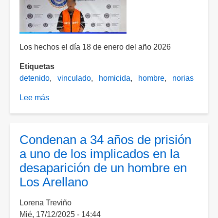
Los hechos el día 18 de enero del año 2026
Etiquetas
detenido
vinculado
homicida
hombre
norias
Lee más
sobre
Vinculan
a
proceso
Condenan a 34 años de prisión
a
a uno de los implicados en la
uno
desaparición de un hombre en
de
Los Arellano
los
asesinos
Lorena Treviño
de
Mié, 17/12/2025 - 14:44
un