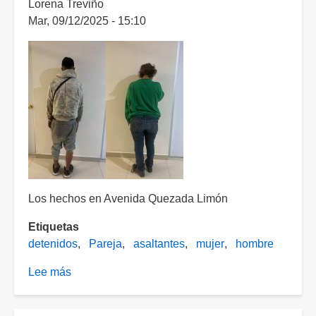
Lorena Treviño
a
Mar, 09/12/2025 - 15:10
uno
de
los
implicados
en
la
desaparición
de
un
hombre
en
Los hechos en Avenida Quezada Limón
Los
Etiquetas
Arellano
detenidos
Pareja
asaltantes
mujer
hombre
Lee más
sobre
Pareja
asaltó