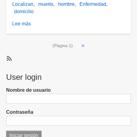
Localizan
muerto
hombre
Enfermedad
domicilio
Lee más
sobre
Muere
hombre
Paginación
Siguiente
››
tras
(Página 1)
página
múltiples
enfermedades
SubscribeSuscribirse
a
User login
hombre
Nombre de usuario
Contraseña