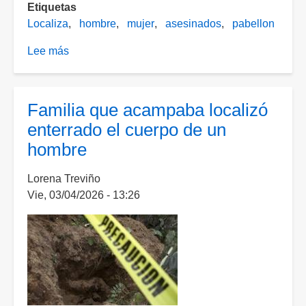
Etiquetas
Localiza
hombre
mujer
asesinados
pabellon
Lee más
sobre
Localizan
en
Pabellón
Familia que acampaba localizó
de
enterrado el cuerpo de un
Arteaga
hombre
a
un
Lorena Treviño
hombre
Vie, 03/04/2026 - 13:26
y
a
una
mujer
sin
vida
con