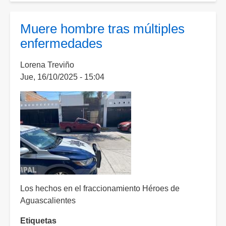
a
"
Muere hombre tras múltiples
Don
enfermedades
chiquito"
por
Lorena Treviño
el
Jue, 16/10/2025 - 15:04
asesinato
de
un
hombre
y
una
mujer
Los hechos en el fraccionamiento Héroes de
Aguascalientes
Etiquetas