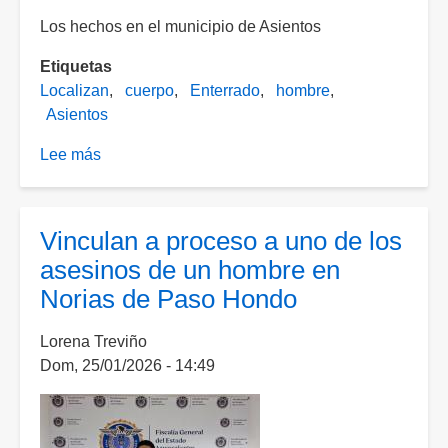
impactos
Los hechos en el municipio de Asientos
de
proyectil
Etiquetas
de
Localizan
cuerpo
Enterrado
hombre
arma
Asientos
de
Lee más
fuego
sobre
Familia
que
acampaba
Vinculan a proceso a uno de los
localizó
asesinos de un hombre en
enterrado
Norias de Paso Hondo
el
cuerpo
Lorena Treviño
de
Dom, 25/01/2026 - 14:49
un
hombre