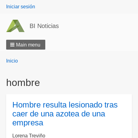
User
Iniciar sesión
menu
BI Noticias
Main menu
Breadcrumbs
You
Inicio
are
here:
hombre
Hombre resulta lesionado tras
caer de una azotea de una
empresa
Lorena Treviño