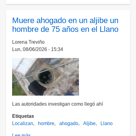
Policías
rescatan
a
Muere ahogado en un aljibe un
un
hombre de 75 años en el Llano
hombre
que
Lorena Treviño
nadaba
Lun, 08/06/2026 - 15:34
en
un
bordo
durante
las
lluvias
Las autoridades investigan como llegó ahí
Etiquetas
Localizan
hombre
ahogado
Aljibe
Llano
Lee más
sobre