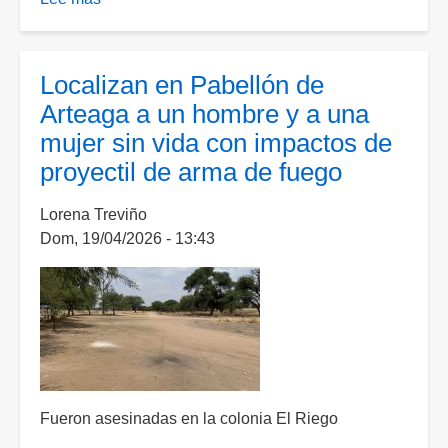
Muere
ahogado
en
Localizan en Pabellón de
un
Arteaga a un hombre y a una
aljibe
mujer sin vida con impactos de
un
proyectil de arma de fuego
hombre
de
Lorena Treviño
75
Dom, 19/04/2026 - 13:43
años
en
el
Llano
Fueron asesinadas en la colonia El Riego