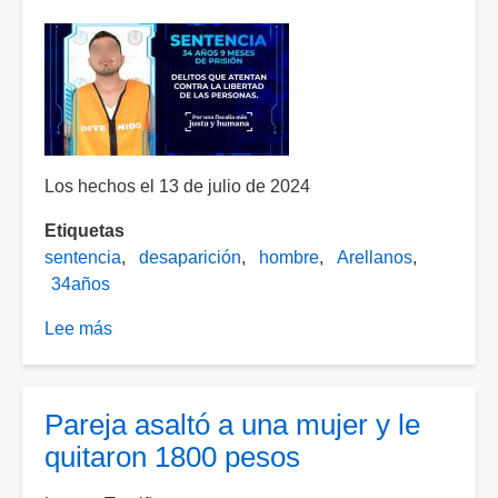
hombre
en
Norias
de
Paso
Hondo
Los hechos el 13 de julio de 2024
Etiquetas
sentencia
desaparición
hombre
Arellanos
34años
Lee más
sobre
Condenan
a
34
Pareja asaltó a una mujer y le
años
quitaron 1800 pesos
de
prisión