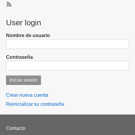
Mariana
Moguel,
SubscribeSuscribirse
hija
a
User login
de
Mariana
Rosario
Moguel
Nombre de usuario
Robles,
Robles
su
aspiración
Contraseña
por
la
jefatura
de
la
CDMX
Crear nueva cuenta
Reinicializar su contraseña
Footer
Contacto
menu