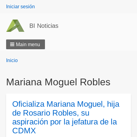
User
Iniciar sesión
menu
BI Noticias
Main menu
Breadcrumbs
You
Inicio
are
here:
Mariana Moguel Robles
Oficializa Mariana Moguel, hija
de Rosario Robles, su
aspiración por la jefatura de la
CDMX