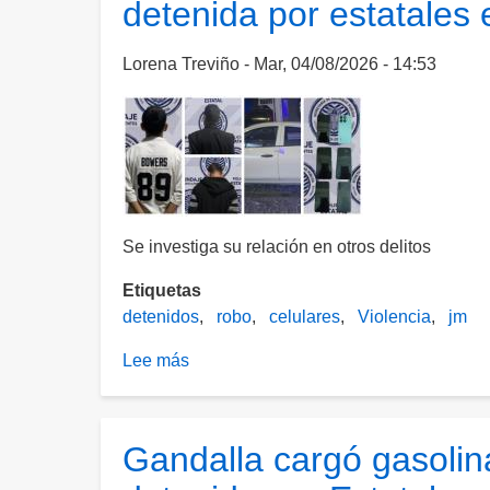
detenida por estatales
del
robo
a
Lorena Treviño
Mar, 04/08/2026 - 14:53
la
casa
de
Karely
Ruiz
en
Nuevo
Se investiga su relación en otros delitos
León
Etiquetas
detenidos
robo
celulares
Violencia
jm
Lee más
sobre
Banda
dedicada
el
Gandalla cargó gasolina
robo