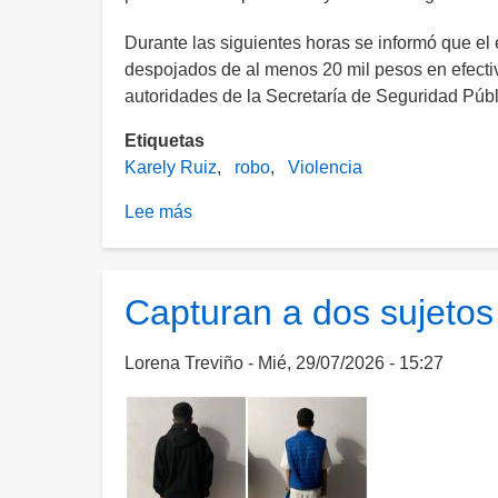
Durante las siguientes horas se informó que el 
despojados de al menos 20 mil pesos en efecti
autoridades de la Secretaría de Seguridad Púb
Etiquetas
Karely Ruiz
robo
Violencia
Lee más
sobre
Karely
Ruiz
responde
Capturan a dos sujetos
a
quienes
Lorena Treviño
Mié, 29/07/2026 - 15:27
aseguran
que
“inventó”
el
robo