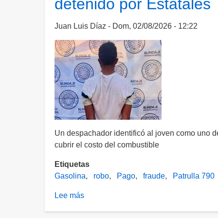
detenido por Estatales
con
violencia
de
Juan Luis Díaz
Dom, 02/08/2026 - 12:22
celulares
fue
detenida
por
estatales
en
Jesús
María
Un despachador identificó al joven como uno d
cubrir el costo del combustible
Etiquetas
Gasolina
robo
Pago
fraude
Patrulla 790
Lee más
sobre
Gandalla