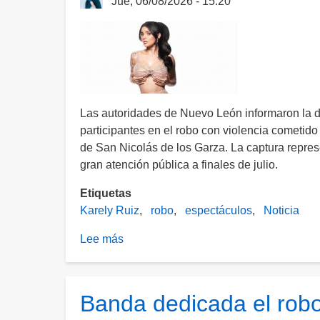
Jue, 06/08/2026 - 15:20
sur
de
la
ciudad
Las autoridades de Nuevo León informaron la d
participantes en el robo con violencia cometido 
de San Nicolás de los Garza. La captura repres
gran atención pública a finales de julio.
Etiquetas
Karely Ruiz
robo
espectáculos
Noticia
Lee más
sobre
Detienen
a
presunto
Banda dedicada el robo 
responsable