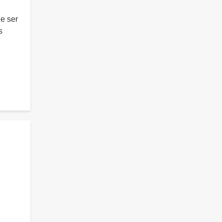
de ser
s