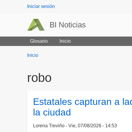
User
Iniciar sesión
menu
BI Noticias
Glosario
Inicio
Breadcrumbs
You
Inicio
are
here:
robo
Estatales capturan a l
la ciudad
Lorena Treviño
Vie, 07/08/2026 - 14:53