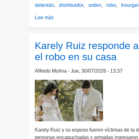
detenido
distribuidor
orden
robo
Insurge
Lee más
sobre
Lo
detienen
con
Karely Ruiz responde a
droga
el robo en su casa
y
al
checar
Alfredo Molina
Jue, 30/07/2026 - 13:37
sus
datos
le
saltó
una
orden
pendiente
por
Karely Ruiz y su esposo fueron víctimas de la 
robo
personas encapuchadas y armadas ingresaron a