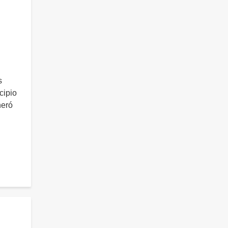
s
cipio
neró