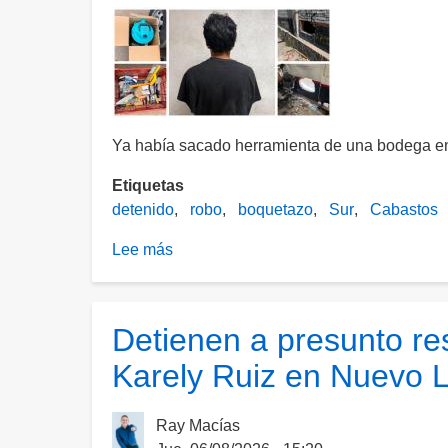
Ya había sacado herramienta de una bodega en 
Etiquetas
detenido
robo
boquetazo
Sur
Cabastos
Lee más
sobre
Estatales
capturan
a
Detienen a presunto re
ladrón
Karely Ruiz en Nuevo 
en
pleno
boquetazo
Ray Macías
al