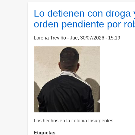
cargó
gasolina
Lo detienen con droga y
y
orden pendiente por ro
se
fue
sin
Lorena Treviño
Jue, 30/07/2026 - 15:19
pagar,
pero
fue
detenido
por
Estatales
Los hechos en la colonia Insurgentes
Etiquetas