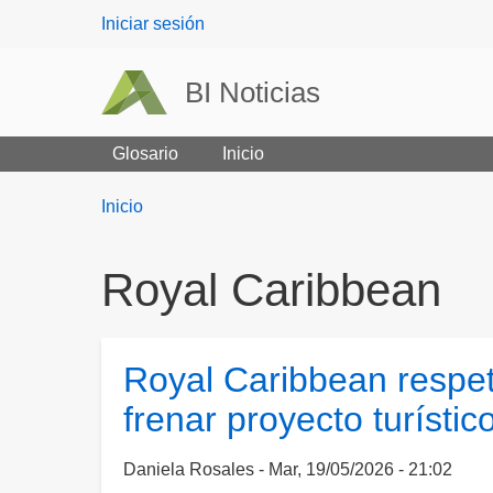
User
Iniciar sesión
menu
BI Noticias
Glosario
Inicio
Breadcrumbs
You
Inicio
are
here:
Royal Caribbean
Royal Caribbean respe
frenar proyecto turísti
Daniela Rosales
Mar, 19/05/2026 - 21:02