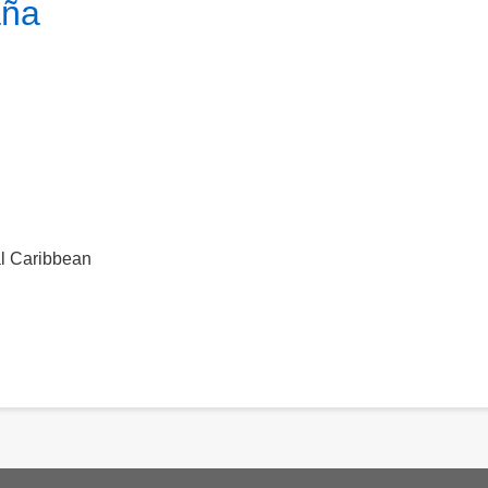
aña
al Caribbean