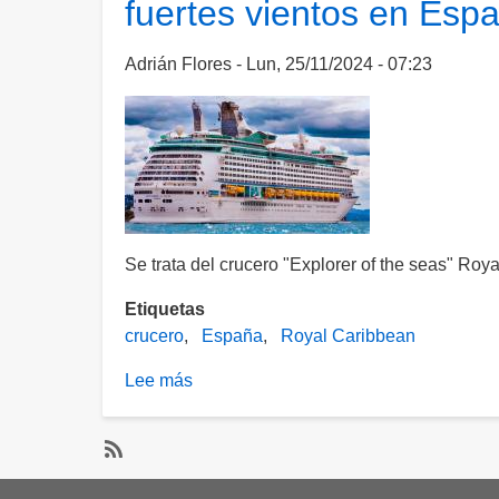
fuertes vientos en Esp
Day”
de
Royal
Adrián Flores
Lun, 25/11/2024 - 07:23
Caribbean
en
Mahahual
Se trata del crucero "Explorer of the seas" Roy
Etiquetas
crucero
España
Royal Caribbean
Lee más
sobre
Miedo
en
alta
SubscribeSuscribirse
mar: