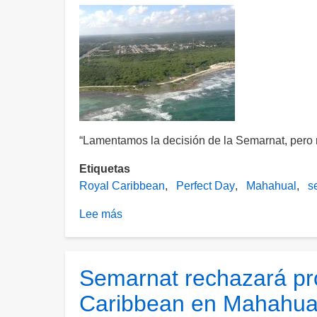
“Lamentamos la decisión de la Semarnat, pero 
Etiquetas
Royal Caribbean
Perfect Day
Mahahual
s
Lee más
sobre
Royal
Caribbean
respeta
Semarnat rechazará pro
determinación
Caribbean en Mahahua
de
Semarnat