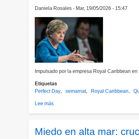
de
Daniela Rosales
Mar, 19/05/2026 - 15:47
frenar
proyecto
turístico
en
Mahahual
Impulsado por la empresa Royal Caribbean en
Etiquetas
Perfect Day
semarnat
Royal Caribbean
Qu
Lee más
sobre
Semarnat
rechazará
proyecto
Miedo en alta mar: cruc
“Perfect