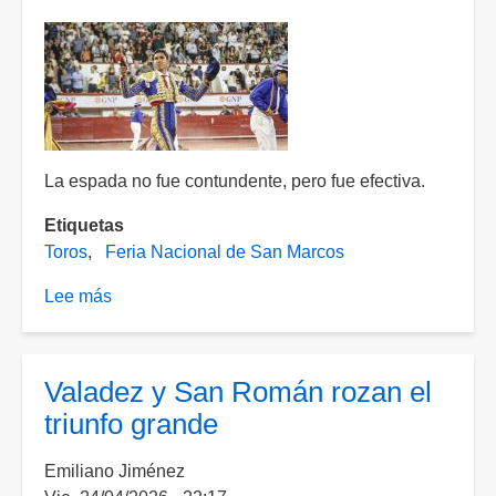
oreja
La espada no fue contundente, pero fue efectiva.
Etiquetas
Toros
Feria Nacional de San Marcos
Lee más
sobre
Oreja
para
Gutiérrez
Valadez y San Román rozan el
en
triunfo grande
el
día
Emiliano Jiménez
grande