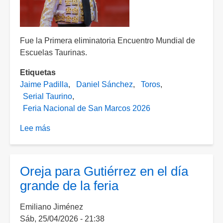
Fue la Primera eliminatoria Encuentro Mundial de
Escuelas Taurinas.
Etiquetas
Jaime Padilla
Daniel Sánchez
Toros
Serial Taurino
Feria Nacional de San Marcos 2026
Lee más
sobre
Padilla
y
Sánchez
Oreja para Gutiérrez en el día
pagan
grande de la feria
tributo
y
Emiliano Jiménez
cortan
Sáb, 25/04/2026 - 21:38