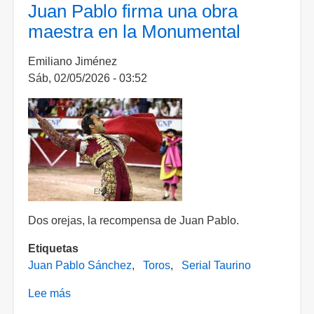
complace
Juan Pablo firma una obra
a
maestra en la Monumental
la
afición
Emiliano Jiménez
feriante
Sáb, 02/05/2026 - 03:52
Dos orejas, la recompensa de Juan Pablo.
Etiquetas
Juan Pablo Sánchez
Toros
Serial Taurino
Lee más
sobre
Juan