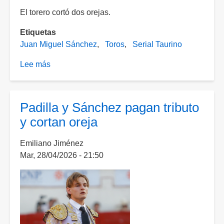
El torero cortó dos orejas.
Etiquetas
Juan Miguel Sánchez
Toros
Serial Taurino
Lee más
sobre
Triunfa
con
autoridad
Padilla y Sánchez pagan tributo
de
y cortan oreja
Juan
Miguel
Emiliano Jiménez
Sánchez
Mar, 28/04/2026 - 21:50