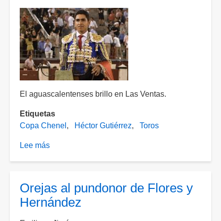
El aguascalentenses brillo en Las Ventas.
Etiquetas
Copa Chenel
Héctor Gutiérrez
Toros
Lee más
sobre
Héctor
Gutiérrez
se
Orejas al pundonor de Flores y
queda
Hernández
con
la