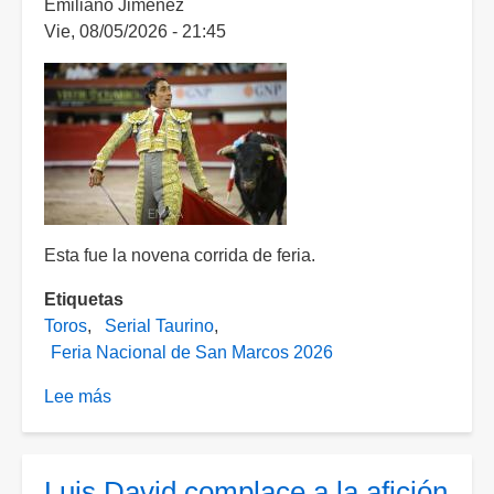
Emiliano Jiménez
Copa
Vie, 08/05/2026 - 21:45
Chenel
2026
Esta fue la novena corrida de feria.
Etiquetas
Toros
Serial Taurino
Feria Nacional de San Marcos 2026
Lee más
sobre
Orejas
al
pundonor
Luis David complace a la afición