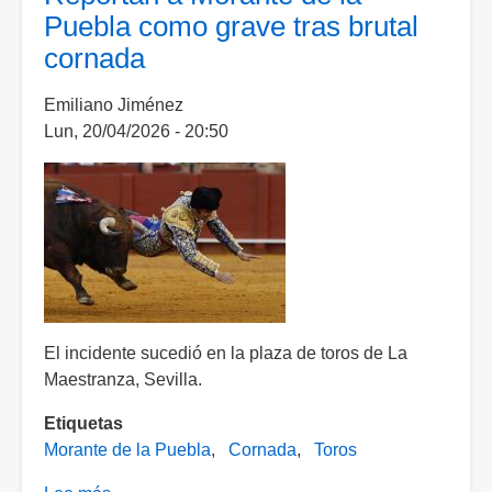
Román
Puebla como grave tras brutal
rozan
cornada
el
triunfo
Emiliano Jiménez
grande
Lun, 20/04/2026 - 20:50
El incidente sucedió en la plaza de toros de La
Maestranza, Sevilla.
Etiquetas
Morante de la Puebla
Cornada
Toros