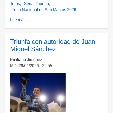
Toros
Serial Taurino
Feria Nacional de San Marcos 2026
Lee más
sobre
Juan
Miguel
se
Triunfa con autoridad de Juan
alza
Miguel Sánchez
como
triunfador
Emiliano Jiménez
del
Mié, 29/04/2026 - 22:55
Encuentro
Mundial