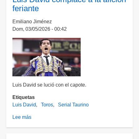
de
feriante
Flores
y
Emiliano Jiménez
Hernández
Dom, 03/05/2026 - 00:42
Luis David se lució con el capote.
Etiquetas
Luis David
Toros
Serial Taurino
Lee más
sobre
Luis
David