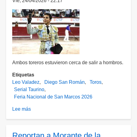
Vie, 24/04/2026 - 22:17
de
la
feria
Ambos toreros estuvieron cerca de salir a hombros.
Etiquetas
Leo Valadez
Diego San Román
Toros
Serial Taurino
Feria Nacional de San Marcos 2026
Lee más
sobre
Valadez
y
San
Reportan a Morante de la