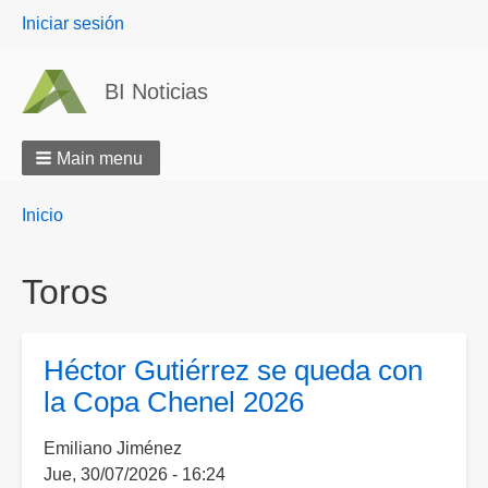
User
Iniciar sesión
menu
BI Noticias
Main menu
Breadcrumbs
You
Inicio
are
here:
Toros
Héctor Gutiérrez se queda con
la Copa Chenel 2026
Emiliano Jiménez
Jue, 30/07/2026 - 16:24