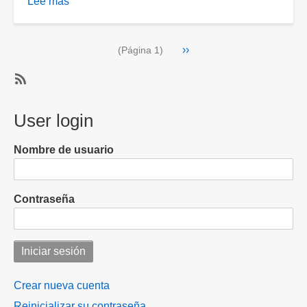
Lee más
sobre
Reportan
a
Paginación
Siguiente
››
Morante
(Página 1)
página
de
la
SubscribeSuscribirse
Puebla
a
User login
como
Toros
grave
tras
Nombre de usuario
brutal
cornada
Contraseña
Crear nueva cuenta
Reinicializar su contraseña