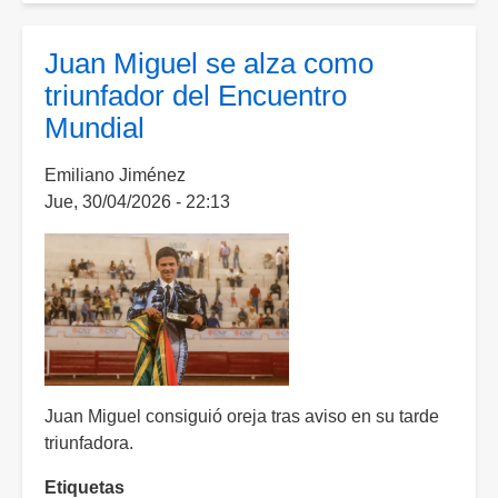
Pablo
firma
Juan Miguel se alza como
una
triunfador del Encuentro
obra
Mundial
maestra
en
Emiliano Jiménez
la
Jue, 30/04/2026 - 22:13
Monumental
Juan Miguel consiguió oreja tras aviso en su tarde
triunfadora.
Etiquetas