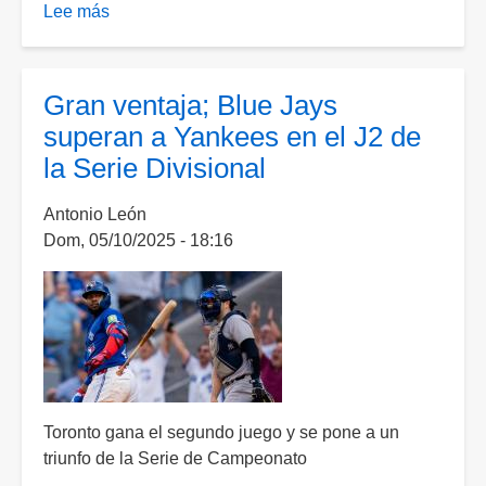
Lee más
sobre
Yankees
remontan
y
Gran ventaja; Blue Jays
extienden
superan a Yankees en el J2 de
la
la Serie Divisional
serie
ante
Antonio León
Blue
Dom, 05/10/2025 - 18:16
Jays
Toronto gana el segundo juego y se pone a un
triunfo de la Serie de Campeonato