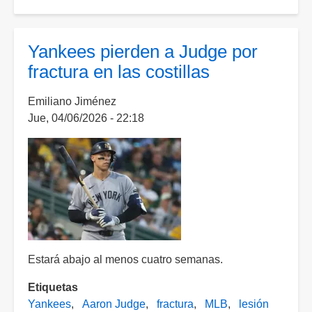
Dodgers
vencen
a
Yankees pierden a Judge por
los
fractura en las costillas
Yankees
con
Emiliano Jiménez
sólida
Jue, 04/06/2026 - 22:18
apertura
de
Roki
Sasaki
Estará abajo al menos cuatro semanas.
Etiquetas
Yankees
Aaron Judge
fractura
MLB
lesión