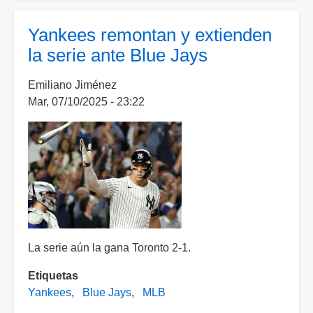
adios;
Blue
Yankees remontan y extienden
Jays
la serie ante Blue Jays
eliminan
a
Emiliano Jiménez
domicilio
Mar, 07/10/2025 - 23:22
a
los
Yankees
La serie aún la gana Toronto 2-1.
Etiquetas
Yankees
Blue Jays
MLB