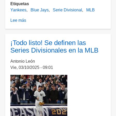
Etiquetas
Yankees
Blue Jays
Serie Divisional
MLB
Lee más
sobre
Gran
ventaja;
Blue
¡Todo listo! Se definen las
Jays
Series Divisionales en la MLB
superan
a
Antonio León
Yankees
Vie, 03/10/2025 - 09:01
en
el
J2
de
la
Serie
Divisional