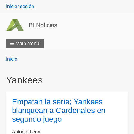
User
Iniciar sesión
menu
BI Noticias
Main menu
Breadcrumbs
You
Inicio
are
here:
Yankees
Empatan la serie; Yankees
blanquean a Cardenales en
segundo juego
Antonio León