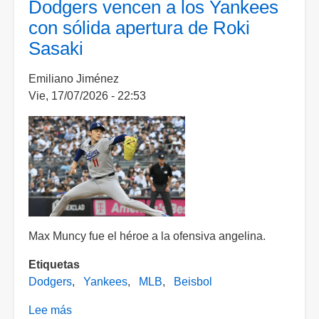
Dodgers vencen a los Yankees
Yankees
con sólida apertura de Roki
blanquean
Sasaki
a
Cardenales
Emiliano Jiménez
en
Vie, 17/07/2026 - 22:53
segundo
juego
Max Muncy fue el héroe a la ofensiva angelina.
Etiquetas
Dodgers
Yankees
MLB
Beisbol
Lee más
sobre