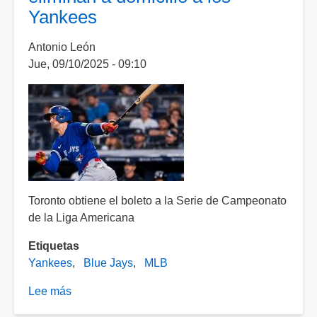
Yankees
de
la
Antonio León
MLB
Jue, 09/10/2025 - 09:10
con
blanqueada
sobre
Giants
Toronto obtiene el boleto a la Serie de Campeonato
de la Liga Americana
Etiquetas
Yankees
Blue Jays
MLB
Lee más
sobre
Amargo