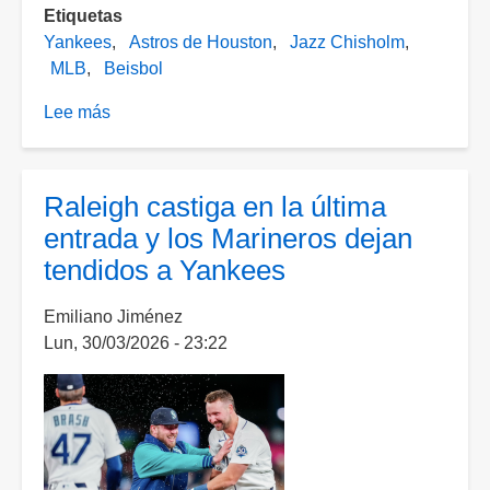
Etiquetas
Yankees
Astros de Houston
Jazz Chisholm
MLB
Beisbol
Lee más
sobre
Yankees
apalean
a
Raleigh castiga en la última
Astros
entrada y los Marineros dejan
y
tendidos a Yankees
ya
hilan
Emiliano Jiménez
siete
Lun, 30/03/2026 - 23:22
victorias
en
fila