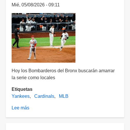
Mié, 05/08/2026 - 09:11
Hoy los Bombarderos del Bronx buscarán amarrar
la serie como locales
Etiquetas
Yankees
Cardinals
MLB
Lee más
sobre
Empatan
la
serie;