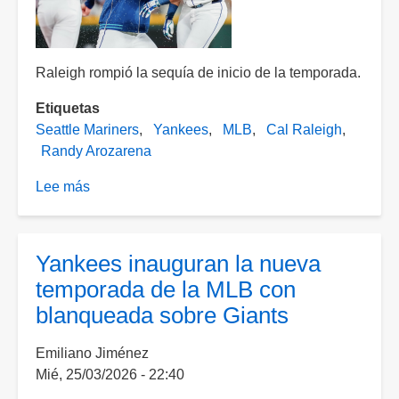
Raleigh rompió la sequía de inicio de la temporada.
Etiquetas
Seattle Mariners
Yankees
MLB
Cal Raleigh
Randy Arozarena
Lee más
sobre
Raleigh
castiga
en
Yankees inauguran la nueva
la
temporada de la MLB con
última
blanqueada sobre Giants
entrada
y
Emiliano Jiménez
los
Mié, 25/03/2026 - 22:40
Marineros