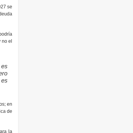
027 se
“deuda
podría
 no el
 es
ero
 es
os; en
ica de
ara la