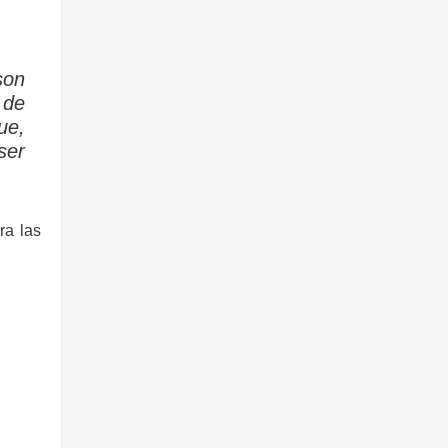
son
 de
ue,
ser
ra las