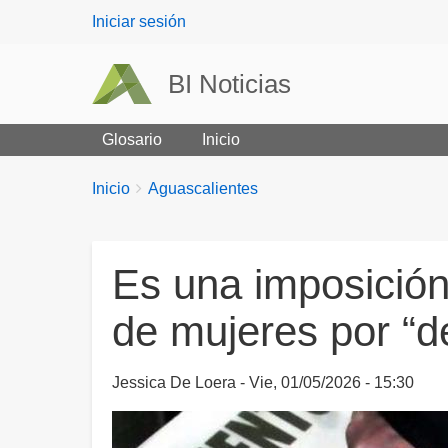
User
Iniciar sesión
menu
BI Noticias
Glosario
Inicio
Breadcrumbs
You
Inicio
Aguascalientes
are
here:
Es una imposició
de mujeres por “d
Jessica De Loera
Vie, 01/05/2026 - 15:30