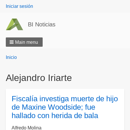
User
Iniciar sesión
menu
BI Noticias
Main menu
Breadcrumbs
You
Inicio
are
here:
Alejandro Iriarte
Fiscalía investiga muerte de hijo
de Maxine Woodside; fue
hallado con herida de bala
Alfredo Molina