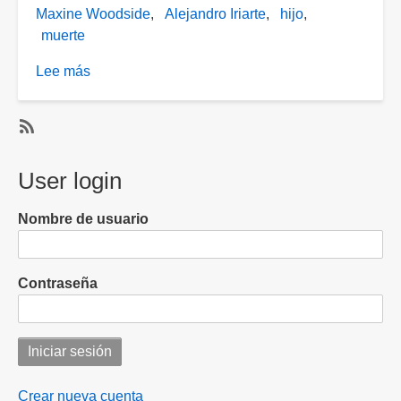
Maxine Woodside
Alejandro Iriarte
hijo
muerte
Lee más
sobre
[VIDEO]
Ana
María
SubscribeSuscribirse
Alvarado
a
User login
habla
Alejandro
de
Iriarte
Nombre de usuario
las
causas
del
Contraseña
fallecimiento
del
hijo
de
Maxine
Woodside
Crear nueva cuenta