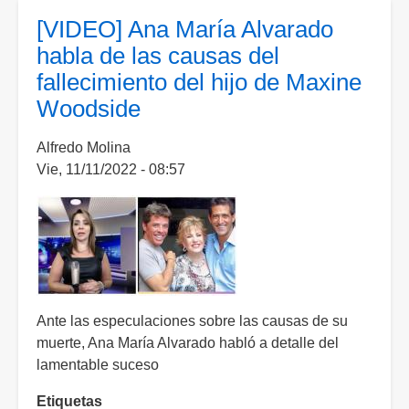
muerte
[VIDEO] Ana María Alvarado
de
habla de las causas del
hijo
fallecimiento del hijo de Maxine
de
Woodside
Maxine
Woodside;
Alfredo Molina
fue
Vie, 11/11/2022 - 08:57
hallado
con
herida
de
bala
Ante las especulaciones sobre las causas de su
muerte, Ana María Alvarado habló a detalle del
lamentable suceso
Etiquetas