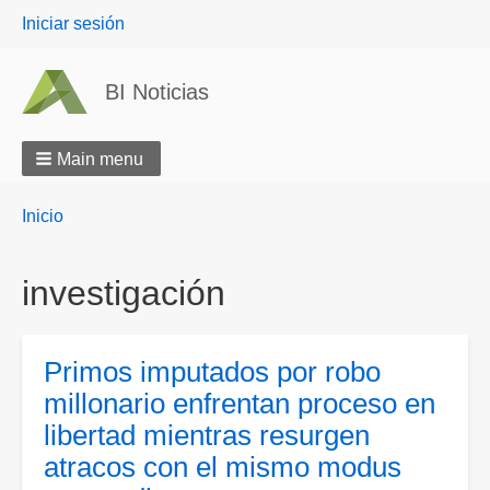
User
Iniciar sesión
menu
BI Noticias
Main menu
Breadcrumbs
You
Inicio
are
here:
investigación
Primos imputados por robo
millonario enfrentan proceso en
libertad mientras resurgen
atracos con el mismo modus