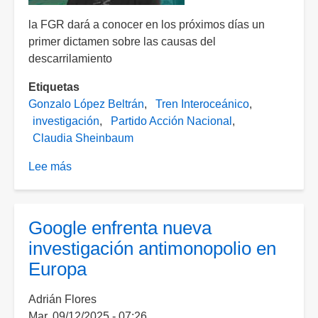
la FGR dará a conocer en los próximos días un
primer dictamen sobre las causas del
descarrilamiento
Etiquetas
Gonzalo López Beltrán
Tren Interoceánico
investigación
Partido Acción Nacional
Claudia Sheinbaum
Lee más
sobre
"Que
se
investigue
Google enfrenta nueva
a
investigación antimonopolio en
hijo
Europa
de
AMLO
Adrián Flores
por
Mar, 09/12/2025 - 07:26