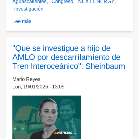
Aguascalientes
Congreso
NEXT ENERGY
investigación
Lee más
sobre
Se
tiene
que
"Que se investigue a hijo de
castigar
AMLO por descarrilamiento de
a
Tren Interoceánico": Sheinbaum
Next
Energy
Mario Reyes
Lun, 19/01/2026 - 13:05