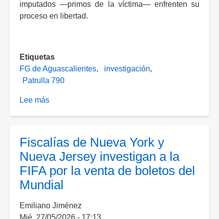
imputados —primos de la víctima— enfrenten su
proceso en libertad.
Etiquetas
FG de Aguascalientes
investigación
Patrulla 790
Lee más
sobre
Primos
imputados
por
Fiscalías de Nueva York y
robo
Nueva Jersey investigan a la
millonario
FIFA por la venta de boletos del
enfrentan
Mundial
proceso
en
Emiliano Jiménez
libertad
Mié, 27/05/2026 - 17:13
mientras