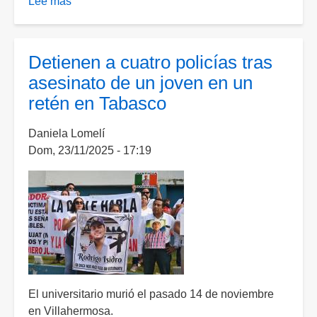
Lee más
sobre
Google
enfrenta
nueva
Detienen a cuatro policías tras
investigación
asesinato de un joven en un
antimonopolio
retén en Tabasco
en
Europa
Daniela Lomelí
Dom, 23/11/2025 - 17:19
El universitario murió el pasado 14 de noviembre
en Villahermosa.