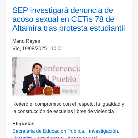
vida
SEP investigará denuncia de
a
acoso sexual en CETis 78 de
un
Altamira tras protesta estudiantil
hombre
con
Mario Reyes
herida
Vie, 19/09/2025 - 10:01
en
el
cuello
en
una
vivienda
del
fraccionamiento
Reiteró el compromiso con el respeto, la igualdad y
Ojocaliente
la construcción de escuelas libres de violencia
I
Etiquetas
Secretaria de Educación Pública
investigación