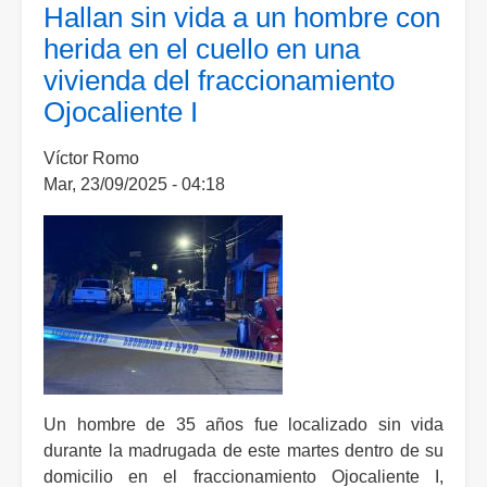
admite
Hallan sin vida a un hombre con
pagos
herida en el cuello en una
por
vivienda del fraccionamiento
79
Ojocaliente I
mdp
pero
Víctor Romo
niega
Mar, 23/09/2025 - 04:18
haberlos
ocultado
Un hombre de 35 años fue localizado sin vida
durante la madrugada de este martes dentro de su
domicilio en el fraccionamiento Ojocaliente I,