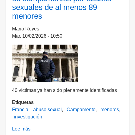
sexuales de al menos 89
Nueva
menores
Jersey
investigan
Mario Reyes
a
Mar, 10/02/2026 - 10:50
la
FIFA
por
la
venta
de
boletos
del
40 víctimas ya han sido plenamente identificadas
Mundial
Etiquetas
Francia
abuso sexual
Campamento
menores
investigación
Lee más
sobre