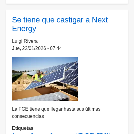
Francia
investiga
a
Se tiene que castigar a Next
exsupervisor
Energy
de
campamentos
Luigi Rivera
por
Jue, 22/01/2026 - 07:44
abusos
sexuales
de
al
menos
89
menores
La FGE tiene que llegar hasta sus últimas
consecuencias
Etiquetas