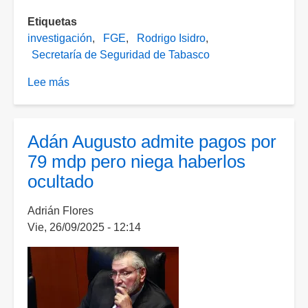
Etiquetas
investigación
FGE
Rodrigo Isidro
Secretaría de Seguridad de Tabasco
Lee más
sobre
Detienen
a
cuatro
Adán Augusto admite pagos por
policías
79 mdp pero niega haberlos
tras
ocultado
asesinato
de
Adrián Flores
un
Vie, 26/09/2025 - 12:14
joven
en
un
retén
en