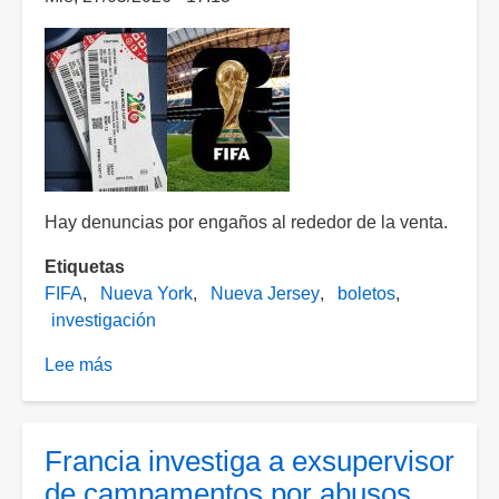
resurgen
atracos
con
el
mismo
modus
operandi
Hay denuncias por engaños al rededor de la venta.
Etiquetas
FIFA
Nueva York
Nueva Jersey
boletos
investigación
Lee más
sobre
Fiscalías
de
Nueva
Francia investiga a exsupervisor
York
de campamentos por abusos
y