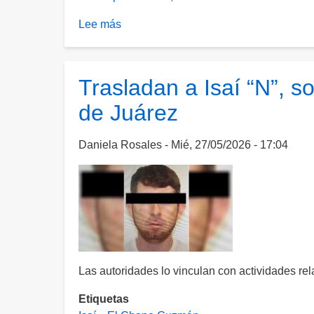
Lee más
sobre
En
nueva
carta,
Trasladan a Isaí “N”, s
“El
de Juárez
Chapo”
acusa
violaciones
Daniela Rosales
Mié, 27/05/2026 - 17:04
a
sus
derechos
y
lamenta
que
su
Las autoridades lo vinculan con actividades rela
esposa
e
Etiquetas
hija