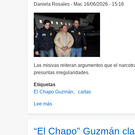
Daniela Rosales
Mar, 16/06/2026 - 15:16
prisión
con
atención
médica
Las misivas reiteran argumentos que el narcotr
presuntas irregularidades.
Etiquetas
El Chapo Guzmán
cartas
Lee más
sobre
“El
Chapo”
envía
“El Chapo” Guzmán cla
dos