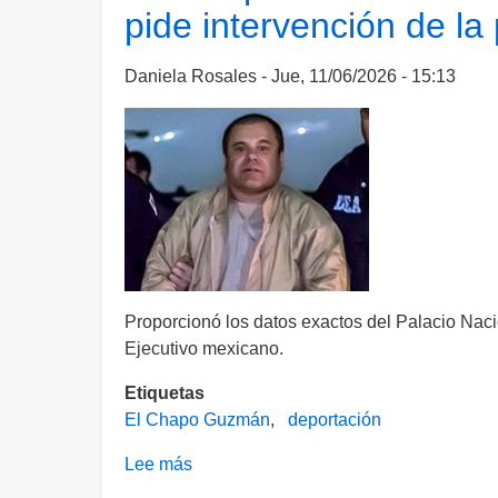
pide intervención de l
nuevas
cartas
para
Daniela Rosales
Jue, 11/06/2026 - 15:13
buscar
su
liberación;
denuncia
“cruel
castigo”
en
prisión
de
Proporcionó los datos exactos del Palacio Nac
máxima
Ejecutivo mexicano.
seguridad
Etiquetas
El Chapo Guzmán
deportación
Lee más
sobre
“El