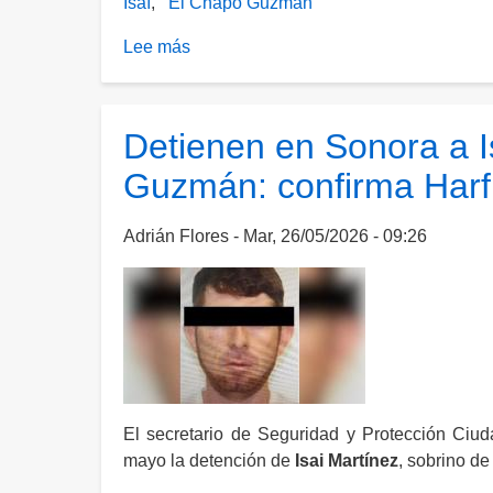
Isaí
El Chapo Guzmán
presenciaran
Lee más
su
sobre
trato
Trasladan
en
a
EE.
Isaí
Detienen en Sonora a I
UU.
“N”,
Guzmán: confirma Har
sobrino
de
“El
Adrián Flores
Mar, 26/05/2026 - 09:26
Chapo”,
a
Almoloya
de
Juárez
El secretario de Seguridad y Protección Ci
mayo la detención de
Isai Martínez
, sobrino d