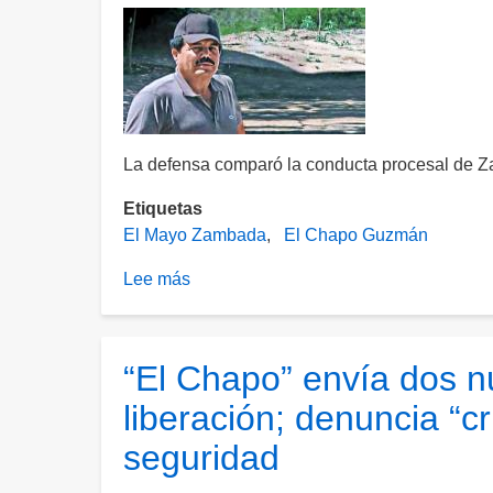
La defensa comparó la conducta procesal de Z
Etiquetas
El Mayo Zambada
El Chapo Guzmán
Lee más
sobre
"El
Mayo"
Zambada
“El Chapo” envía dos n
acepta
liberación; denuncia “c
cadena
perpetua
seguridad
y
solicita