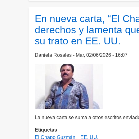
Chapo”
Guzmán
En nueva carta, “El Ch
clama
derechos y lamenta que
por
su
su trato en EE. UU.
regreso
a
Daniela Rosales
Mar, 02/06/2026 - 16:07
México
y
pide
intervención
de
la
presidenta
Claudia
Sheinbaum
La nueva carta se suma a otros escritos enviad
Etiquetas
El Chapo Guzmán
EE. UU.