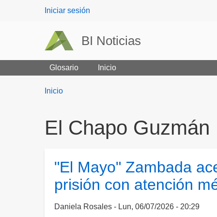
User
Iniciar sesión
menu
BI Noticias
Glosario
Inicio
Breadcrumbs
You
Inicio
are
here:
El Chapo Guzmán
"El Mayo" Zambada acep
prisión con atención m
Daniela Rosales
Lun, 06/07/2026 - 20:29