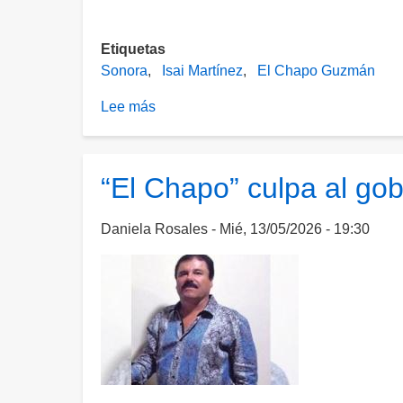
Etiquetas
Sonora
Isai Martínez
El Chapo Guzmán
Lee más
sobre
Detienen
en
Sonora
“El Chapo” culpa al go
a
Isai
Daniela Rosales
Mié, 13/05/2026 - 19:30
Martínez,
sobrino
del
"Chapo"
Guzmán:
confirma
Harfuch