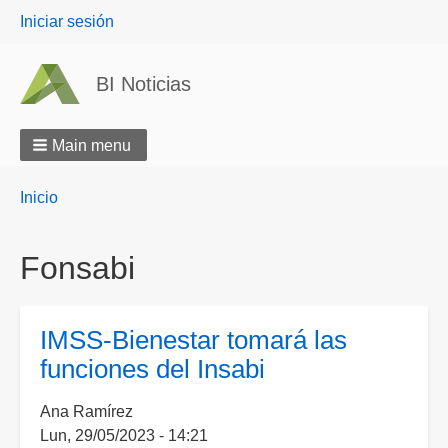
User
Iniciar sesión
menu
BI Noticias
Main menu
Breadcrumbs
You
Inicio
are
here:
Fonsabi
IMSS-Bienestar tomará las
funciones del Insabi
Ana Ramírez
Lun, 29/05/2023 - 14:21