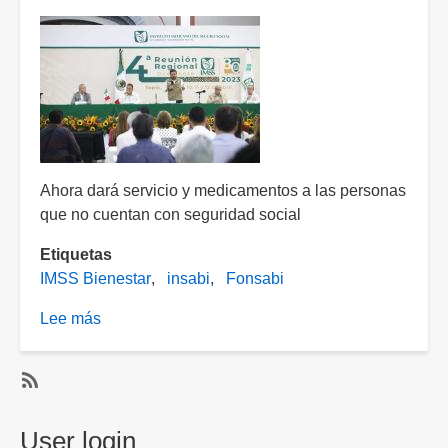
Ahora dará servicio y medicamentos a las personas
que no cuentan con seguridad social
Etiquetas
IMSS Bienestar
insabi
Fonsabi
Lee más
sobre
IMSS-
Bienestar
tomará
SubscribeSuscribirse
las
a
User login
funciones