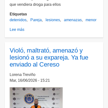
que vendiera droga para ellos
Etiquetas
detenidos
Pareja
lesiones
amenazas
menor
Lee más
sobre
"La
Tayzon"
y
Violó, maltrató, amenazó y
"El
lesionó a su expareja. Ya fue
Burras"
enviado al Cereso
golpearon
y
Lorena Treviño
amenazaron
Mar, 16/06/2026 - 15:21
con
un
arma
a
un