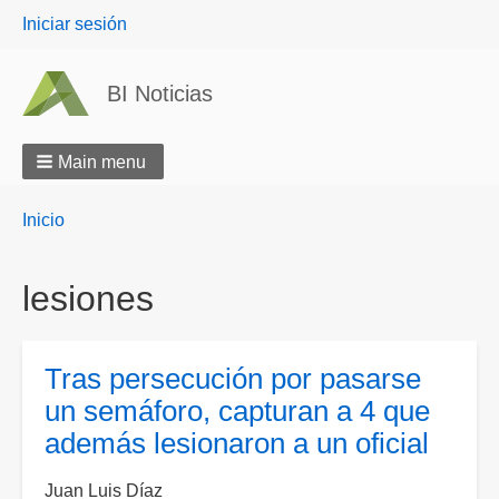
User
Iniciar sesión
menu
BI Noticias
Main menu
Breadcrumbs
You
Inicio
are
here:
lesiones
Tras persecución por pasarse
un semáforo, capturan a 4 que
además lesionaron a un oficial
Juan Luis Díaz