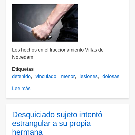
años
que
participaba
de
una
riña
Los hechos en el fraccionamiento Villas de
Notredam
Etiquetas
detenido
vinculado
menor
lesiones
dolosas
Lee más
sobre
Menor
en
conflicto
Desquiciado sujeto intentó
con
estrangular a su propia
la
hermana
ley.