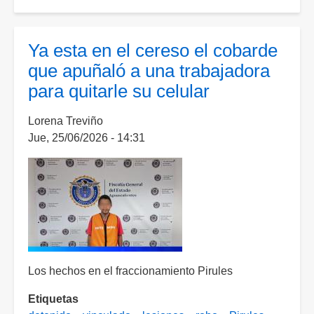
Desquiciado
sujeto
intentó
Ya esta en el cereso el cobarde
estrangular
que apuñaló a una trabajadora
a
para quitarle su celular
su
propia
Lorena Treviño
hermana
Jue, 25/06/2026 - 14:31
Los hechos en el fraccionamiento Pirules
Etiquetas