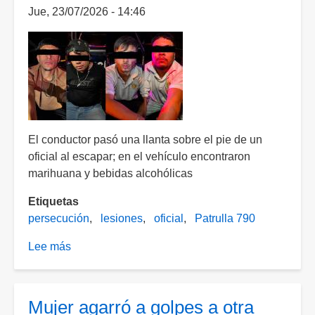
Jue, 23/07/2026 - 14:46
El conductor pasó una llanta sobre el pie de un
oficial al escapar; en el vehículo encontraron
marihuana y bebidas alcohólicas
Etiquetas
persecución
lesiones
oficial
Patrulla 790
Lee más
sobre
Tras
persecución
por
Mujer agarró a golpes a otra
pasarse