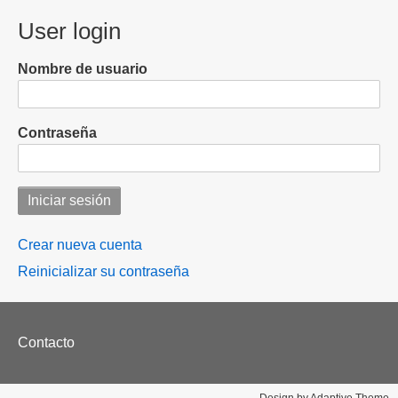
SubscribeSuscribirse
a
a
User login
golpes
lesiones
a
su
Nombre de usuario
vecino
de
73
Contraseña
años
Crear nueva cuenta
Reinicializar su contraseña
Footer
Contacto
menu