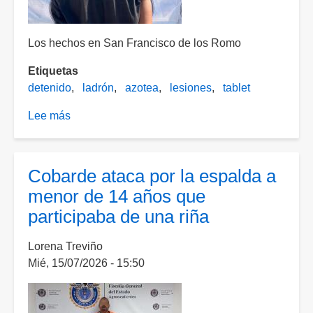
Los hechos en San Francisco de los Romo
Etiquetas
detenido
ladrón
azotea
lesiones
tablet
Lee más
sobre
Lo
encontraron
en
Cobarde ataca por la espalda a
al
menor de 14 años que
azotea
participaba de una riña
de
un
Lorena Treviño
domicilio
Mié, 15/07/2026 - 15:50
y
al
ser