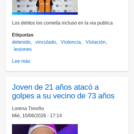
menor
de
edad
Los delitos los cometía incluso en la via publica
Etiquetas
detenido
vinculado
Violencia
Violación
lesiones
Lee más
sobre
Violó,
maltrató,
amenazó
Joven de 21 años atacó a
y
golpes a su vecino de 73 años
lesionó
a
Lorena Treviño
su
Mié, 10/06/2026 - 17:14
expareja.
Ya
fue