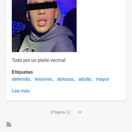
enviado
al
Cereso
Todo por un pleito vecinal
Etiquetas
detenido
lesiones
dolosas
adulto
mayor
Lee más
sobre
Joven
de
Paginación
Siguiente
››
21
(Página 1)
página
años
atacó