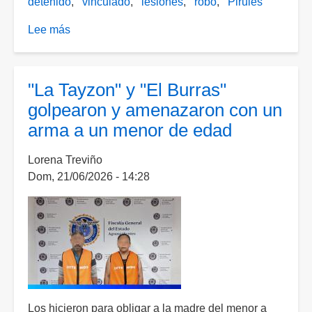
detenido
vinculado
lesiones
robo
Pirules
Lee más
sobre
Ya
esta
en
"La Tayzon" y "El Burras"
el
golpearon y amenazaron con un
cereso
arma a un menor de edad
el
cobarde
Lorena Treviño
que
Dom, 21/06/2026 - 14:28
apuñaló
a
una
trabajadora
para
quitarle
su
celular
Los hicieron para obligar a la madre del menor a