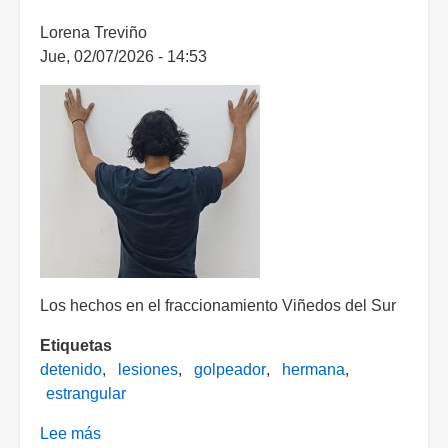
Lesionó
Lorena Treviño
a
Jue, 02/07/2026 - 14:53
un
hombre
con
un
cuchillo
Los hechos en el fraccionamiento Viñedos del Sur
Etiquetas
detenido
lesiones
golpeador
hermana
estrangular
Lee más
sobre