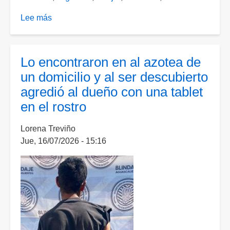
Lee más
sobre
Mujer
agarró
a
Lo encontraron en al azotea de
golpes
un domicilio y al ser descubierto
a
agredió al dueño con una tablet
otra
en el rostro
mujer
Lorena Treviño
Jue, 16/07/2026 - 15:16