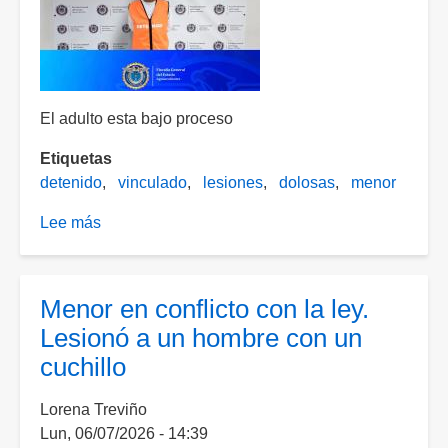
descubierto
agredió
al
dueño
con
El adulto esta bajo proceso
una
tablet
Etiquetas
en
detenido
vinculado
lesiones
dolosas
menor
el
rostro
Lee más
sobre
Cobarde
ataca
por
Menor en conflicto con la ley.
la
Lesionó a un hombre con un
espalda
cuchillo
a
menor
Lorena Treviño
de
Lun, 06/07/2026 - 14:39
14