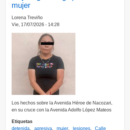
mujer
un
semáforo,
Lorena Treviño
capturan
Vie, 17/07/2026 - 14:28
a
4
que
además
lesionaron
a
un
oficial
Los hechos sobre la Avenida Héroe de Nacozari,
en su cruce con la Avenida Adolfo López Mateos
Etiquetas
detenida
agresiva
mujer
lesiones
Calle