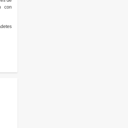
les de
n con
adetes