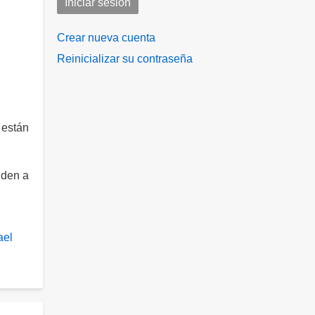
Crear nueva cuenta
Reinicializar su contraseña
 están
nden a
ael