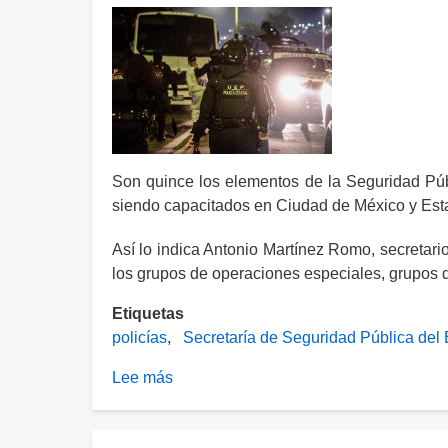
Son quince los elementos de la Seguridad Pú
siendo capacitados en Ciudad de México y Es
Así lo indica Antonio Martínez Romo, secretari
los grupos de operaciones especiales, grupos d
Etiquetas
policías
Secretaría de Seguridad Pública del
Lee más
sobre
Policías
de