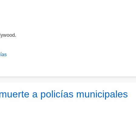
llywood.
cías
uerte a policías municipales