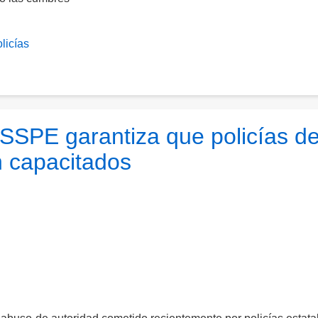
licías
SSPE garantiza que policías d
n capacitados