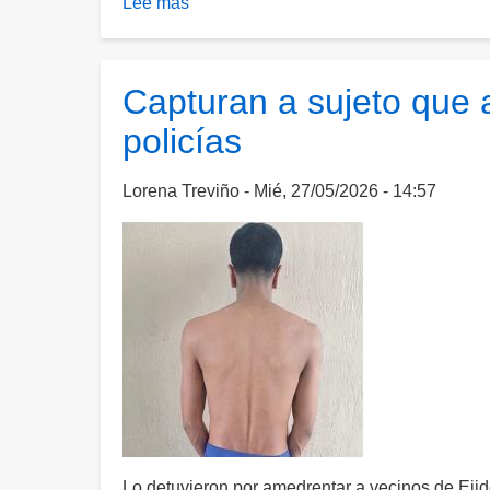
Lee más
sobre
Policías
están
de
Capturan a sujeto que
más,
policías
pero
necesario
analizar
Lorena Treviño
Mié, 27/05/2026 - 14:57
trasfondo
electoral:
PRI
sobre
manifestaciones
por
agua
Lo detuvieron por amedrentar a vecinos de Eji