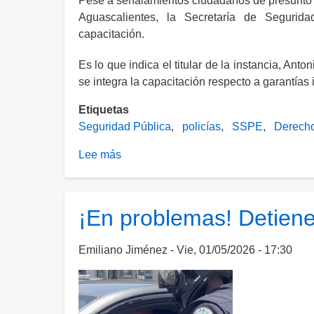
Pese a señalamientos ciudadanos de presunto a
Aguascalientes, la Secretaría de Segurid
capacitación.
Es lo que indica el titular de la instancia, A
se integra la capacitación respecto a garantía
Etiquetas
Seguridad Pública
policías
SSPE
Derech
Lee más
sobre
Pese
a
señalamientos,
¡En problemas! Detiene
SSPE
garantiza
Emiliano Jiménez
Vie, 01/05/2026 - 17:30
que
policías
de
Aguascalientes