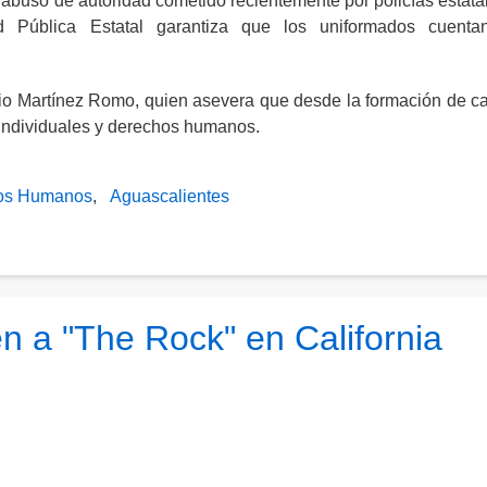
buso de autoridad cometido recientemente por policías estata
ad Pública Estatal garantiza que los uniformados cuenta
ntonio Martínez Romo, quien asevera que desde la formación de c
s individuales y derechos humanos.
os Humanos
Aguascalientes
n a "The Rock" en California