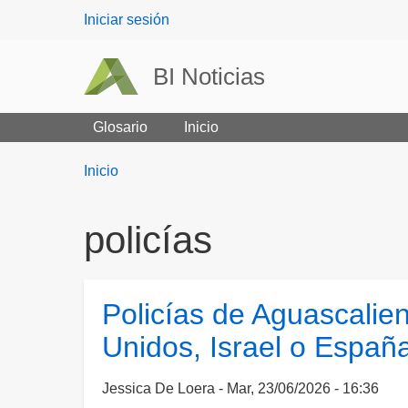
User
Iniciar sesión
menu
BI Noticias
Glosario
Inicio
Breadcrumbs
You
Inicio
are
here:
policías
Policías de Aguascalie
Unidos, Israel o Españ
Jessica De Loera
Mar, 23/06/2026 - 16:36