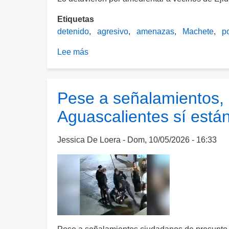
Etiquetas
detenido
agresivo
amenazas
Machete
po
Lee más
sobre
Capturan
a
sujeto
Pese a señalamientos, 
que
Aguascalientes sí está
amenazó
con
un
Jessica De Loera
Dom, 10/05/2026 - 16:33
machete
a
los
policías