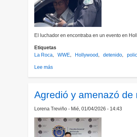
sí
están
capacitados
El luchador en encontraba en un evento en Ho
Etiquetas
La Roca
WWE
Hollywood
detenido
poli
Lee más
sobre
¡En
problemas!
Detienen
Agredió y amenazó de m
a
"The
Lorena Treviño
Mié, 01/04/2026 - 14:43
Rock"
en
California