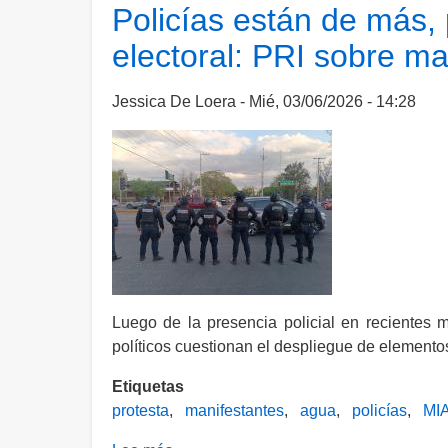
Aguascalientes
Policías están de más, 
se
electoral: PRI sobre m
capacitan
con
Estados
Jessica De Loera
Mié, 03/06/2026 - 14:28
Unidos,
Israel
o
España
Luego de la presencia policial en recientes 
políticos cuestionan el despliegue de elementos
Etiquetas
protesta
manifestantes
agua
policías
MI