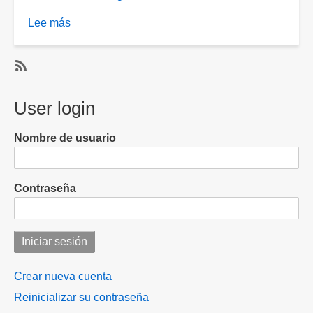
Lee más
sobre
Comienzan
festejos
por
SubscribeSuscribirse
Día
a
User login
de
Los
Muertos
Encarnizados
Nombre de usuario
en
del
Tres
Ferrocarril
Centurias
Contraseña
a
partir
del
10
de
octubre
Crear nueva cuenta
Reinicializar su contraseña