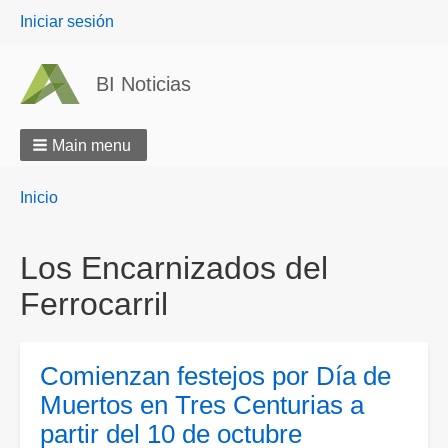
User
Iniciar sesión
menu
BI Noticias
Main menu
Breadcrumbs
You
Inicio
are
here:
Los Encarnizados del
Ferrocarril
Comienzan festejos por Día de
Muertos en Tres Centurias a
partir del 10 de octubre