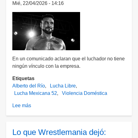
Mié, 22/04/2026 - 14:16
de
prisión
por
intento
de
feminicidio
y
violencia
En un comunicado aclaran que el luchador no tiene
familiar
ningún vínculo con la empresa.
Etiquetas
Alberto del Río
Lucha Libre
Lucha Mexicana 52
Violencia Doméstica
Lee más
sobre
Lucha
Mexicana
52
Lo que Wrestlemania dejó:
se