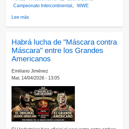
Campeonato Intercontinental
WWE
Lee más
sobre
Penta
retiene
su
Habrá lucha de "Máscara contra
título
Máscara" entre los Grandes
en
Americanos
el
escenario
Emiliano Jiménez
más
Mar, 14/04/2026 - 13:05
grande
de
la
WWE