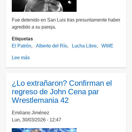
Fue detenido en San Luis tras presuntamente haber
agredido a su pareja.
Etiquetas
El Patrón
Alberto del Río
Lucha Libre
WWE
Lee más
sobre
Alberto
"El
Patron"
¿Lo extrañaron? Confirman el
y
regreso de John Cena par
sus
Wrestlemania 42
polémicas
bajo
Emiliano Jiménez
el
Lun, 30/03/2026 - 12:47
ring