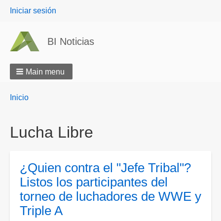
User
Iniciar sesión
menu
BI Noticias
Main menu
Breadcrumbs
You
Inicio
are
here:
Lucha Libre
¿Quien contra el "Jefe Tribal"?
Listos los participantes del
torneo de luchadores de WWE y
Triple A