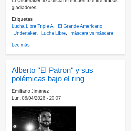
El Undertaker hizo oficial el encuentro entre ambos
gladiadores.
Etiquetas
Lucha Libre Triple A
El Grande Americano
Undertaker
Lucha Libre
máscara vs máscara
Lee más
sobre
Habrá
lucha
de
Alberto "El Patron" y sus
"Máscara
polémicas bajo el ring
contra
Máscara"
Emiliano Jiménez
entre
Lun, 06/04/2026 - 20:07
los
Grandes
Americanos