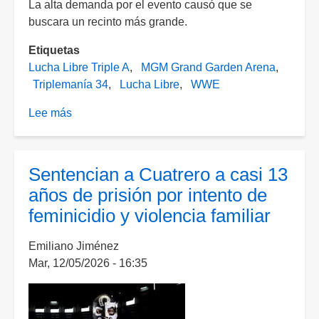
La alta demanda por el evento causó que se
buscara un recinto más grande.
Etiquetas
Lucha Libre Triple A
MGM Grand Garden Arena
Triplemanía 34
Lucha Libre
WWE
Lee más
sobre
¡Cambio
de
sede!
Sentencian a Cuatrero a casi 13
Triplemanía
años de prisión por intento de
llega
feminicidio y violencia familiar
al
MGM
Emiliano Jiménez
Grand
Mar, 12/05/2026 - 16:35
de
Las
Vegas