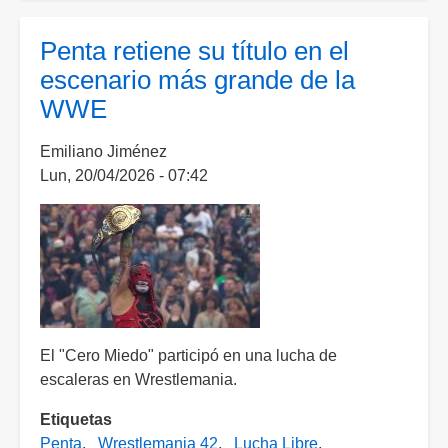
que
Wrestlemania
Penta retiene su título en el
dejó:
escenario más grande de la
Roman
WWE
y
Rhea
Emiliano Jiménez
vuelven
Lun, 20/04/2026 - 07:42
a
la
cima
y
Lesnar
se
retira
El "Cero Miedo" participó en una lucha de
escaleras en Wrestlemania.
Etiquetas
Penta
Wrestlemania 42
Lucha Libre