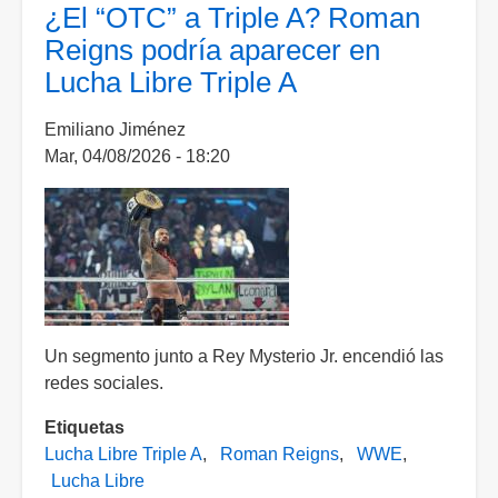
el
¿El “OTC” a Triple A? Roman
"Jefe
Reigns podría aparecer en
Tribal"?
Lucha Libre Triple A
Listos
los
Emiliano Jiménez
participantes
Mar, 04/08/2026 - 18:20
del
torneo
de
luchadores
de
WWE
y
Triple
Un segmento junto a Rey Mysterio Jr. encendió las
A
redes sociales.
Etiquetas
Lucha Libre Triple A
Roman Reigns
WWE
Lucha Libre