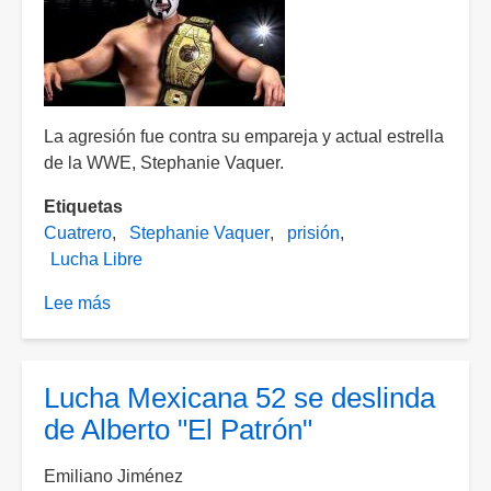
La agresión fue contra su empareja y actual estrella
de la WWE, Stephanie Vaquer.
Etiquetas
Cuatrero
Stephanie Vaquer
prisión
Lucha Libre
Lee más
sobre
Sentencian
a
Cuatrero
Lucha Mexicana 52 se deslinda
a
de Alberto "El Patrón"
casi
13
Emiliano Jiménez
años