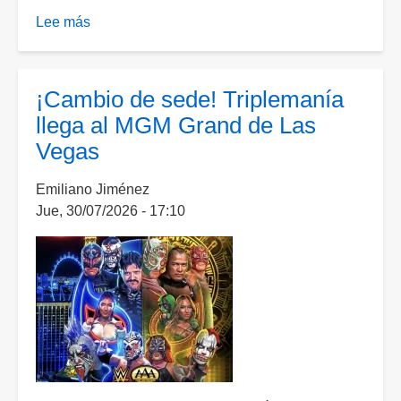
Lee más
sobre
¿El
“OTC”
a
¡Cambio de sede! Triplemanía
Triple
llega al MGM Grand de Las
A?
Vegas
Roman
Reigns
Emiliano Jiménez
podría
Jue, 30/07/2026 - 17:10
aparecer
en
Lucha
Libre
Triple
A