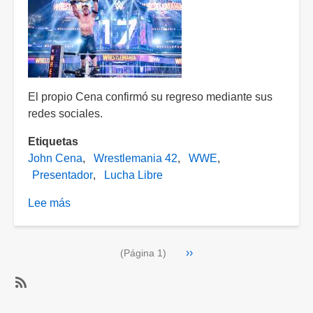
El propio Cena confirmó su regreso mediante sus
redes sociales.
Etiquetas
John Cena
Wrestlemania 42
WWE
Presentador
Lucha Libre
Lee más
sobre
¿Lo
extrañaron?
Paginación
Siguiente
››
Confirman
(Página 1)
página
el
regreso
SubscribeSuscribirse
de