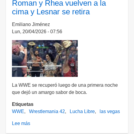
Roman y Rhea vuelven a la
deslinda
cima y Lesnar se retira
de
Alberto
Emiliano Jiménez
"El
Lun, 20/04/2026 - 07:56
Patrón"
La WWE se recuperó luego de una primera noche
que dejó un amargo sabor de boca.
Etiquetas
WWE
Wrestlemania 42
Lucha Libre
las vegas
Lee más
sobre
Lo